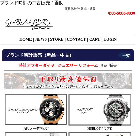
ブランド時計の中古販売 / 通販
高級腕時計 販売 / 通販
✆03-5808-0090
HOME
|
NEWS
|
STORE
|
CONTACT
|
CART
|
LOGIN
ブランド時計販売（新品・中古）
一覧
時計アフターダイヤ
|
ジュエリー リフォーム
|
時計販売
AP / オーデマピゲ
HUBLOT / ウブロ