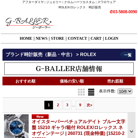
アフターダイヤ | ジュエリー | クロムハーツカスタム | スワロウェア
ROLEX/ロレックス 時計販売
✆03-5808-0090
HOME
|
NEWS
|
STORE
|
CONTACT
|
CART
|
LOGIN
ブランド時計販売（新品・中古） > ROLEX
一覧
おすすめ順
価格の安い順
売れ筋順
表示件数
:
...
1
2
3
9
次
»
オイスターパーペチュアルデイト ブルー文字
盤 15210 ギャラ/箱付 ROLEX/ロレックス ネ
オヴィンテージ | 260731 (現金特価)
[15210-2