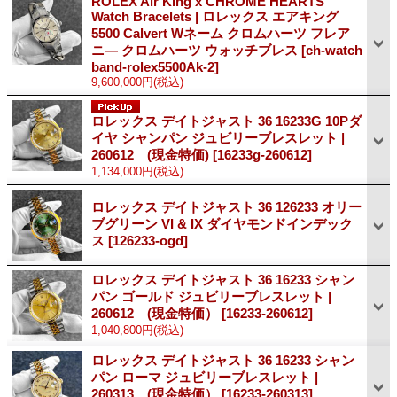
ROLEX Air King x CHROME HEARTS
Watch Bracelets | ロレックス エアキング
5500 Calvert Wネーム クロムハーツ フレア
ニ― クロムハーツ ウォッチブレス
[ch-watch
band-rolex5500Ak-2]
9,600,000円
(税込)
ロレックス デイトジャスト 36 16233G 10Pダ
イヤ シャンパン ジュビリーブレスレット |
260612 (現金特価)
[16233g-260612]
1,134,000円
(税込)
ロレックス デイトジャスト 36 126233 オリー
ブグリーン VI & IX ダイヤモンドインデック
ス
[126233-ogd]
ロレックス デイトジャスト 36 16233 シャン
パン ゴールド ジュビリーブレスレット |
260612 (現金特価）
[16233-260612]
1,040,800円
(税込)
ロレックス デイトジャスト 36 16233 シャン
パン ローマ ジュビリーブレスレット |
260313 (現金特価）
[16233-260313]