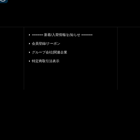
====== 新着/入荷情報/お知らせ ======
会員登録/クーポン
グループ会社|関連企業
特定商取引法表示