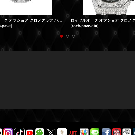
ロイヤルオーク オフショア クロノグラフ パヴェダイヤモンド 25721ST
s-pave
]
[
roch-pave-dia
]