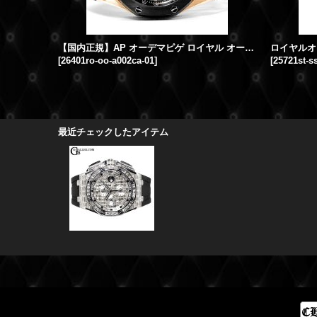
【国内正規】AP オーデマピゲ ロイヤル オーク オフショア クロノグラフ 44mm PG 26401RO.OO.A002CA.01
[
26401ro-oo-a002ca-01
]
[
25721st-s
最近チェックしたアイテム