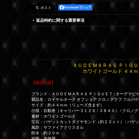
Facebookでシェア
返品特約に関する重要事項
ＡＵＤＥＭＡＲＡＳ ＰＩＧＵ
ホワイトゴールド ４４ｍ
【製品仕様】
ブランド：
ＡＵＤＥＭＡＲＡＳ ＰＩＧＵＥＴ | オーデマピ
製品名：ロイヤルオーク オフショア クロノグラフ フルバ
サイズ：約４４ｍｍ（リューズ含まず）
仕様：自動巻（キャリバー３１２６ / ３８４０） / クロノグ
素材：ホワイトゴールド
宝石：バゲットカットダイヤモンド（約２３ｃｔ） / バゲ
風防：サファイアクリスタル
防水：約２０ｍ
状態：未使用