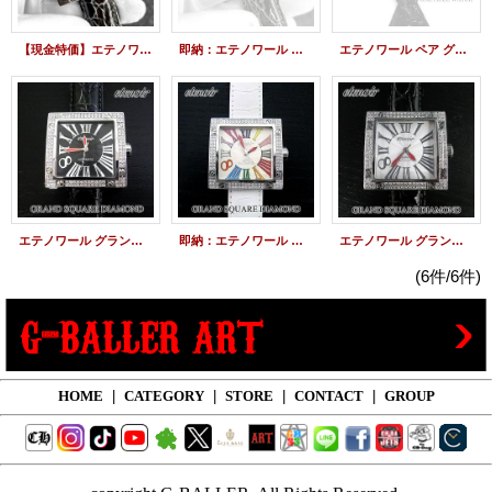
【現金特価】エテノワール グランドスクエア2 45mm オート ホワイト ETGS45WH
即納：エテノワール ワンピース 250本限定 時計 モンキーＤルフィーモデル
エテノワール ペア グランドスクエア2 & ワンピース 時計 250本限定
エテノワール グランドスクエア2 ダイヤ ベゼル ブラック レザー GRAND SQUARE2
即納：エテノワール グランドスクエア ダイヤモンド ベゼル ホワイト レザー GRAND SQUARE アフターダイヤ
エテノワール グランドスクエア ダイヤモンド ベゼル etenoir GRAND SQUARE アフターダイヤ
(6件/6件)
HOME
|
CATEGORY
|
STORE
|
CONTACT
|
GROUP