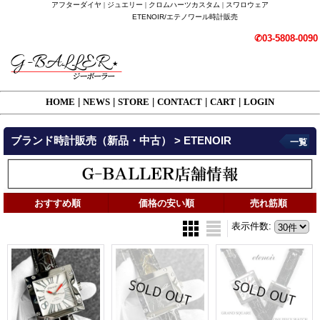
アフターダイヤ | ジュエリー | クロムハーツカスタム | スワロウェア
ETENOIR/エテノワール時計販売
✆03-5808-0090
HOME
|
NEWS
|
STORE
|
CONTACT
|
CART
|
LOGIN
ブランド時計販売（新品・中古） > ETENOIR
一覧
おすすめ順
価格の安い順
売れ筋順
表示件数
: