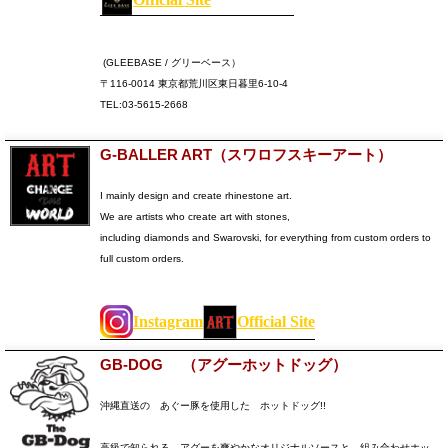
(GLEEBASE / グリーベース）
〒116-0014 東京都荒川区東日暮里6-10-4
TEL:03-5615-2668
G-BALLER ART（スワロフスキーアート）
I mainly design and create rhinestone art.
We are artists who create art with stones,
including diamonds and Swarovski, for everything from custom orders to
full custom orders.
Instagram
Official Site
GB-DOG （アグーホットドッグ）
沖縄直送の あぐー豚を使用した ホットドッグ!!
高級で知られる、アグーを爽やかなオリジナルソースと、組み合わせホッ