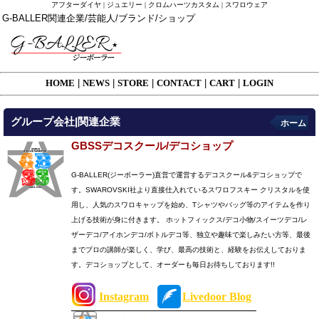
アフターダイヤ | ジュエリー | クロムハーツカスタム | スワロウェア
G-BALLER関連企業/芸能人/ブランド/ショップ
HOME
|
NEWS
|
STORE
|
CONTACT
|
CART
|
LOGIN
グループ会社|関連企業
ホーム
GBSSデコスクール/デコショップ
G-BALLER(ジーボーラー)直営で運営するデコスクール&デコショップで
す。
SWAROVSKI社より直接仕入れているスワロフスキー クリスタルを使
用し、
人気のスワロキャップを始め、Tシャツやバッグ等のアイテムを作り
上げる技術が身に付きます。
ホットフィックス/デコ小物/スイーツデコ/レ
ザーデコ/アイホンデコ/ボトルデコ等、
独立や趣味で楽しみたい方等、最後
までプロの講師が楽しく、学び、最高の技術と、経験をお伝えしておりま
す。
デコショップとして、オーダーも毎日お待ちしております!!
Instagram
Livedoor Blog