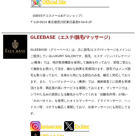
Official Site
(GBSSデコスクール&デコショップ）
〒116-0014 東京都荒川区東日暮里6-54-6-1F
GLEEBASE（エステ/脱毛/マッサージ）
GLEEBASE（グリーベース）は、主に脱毛/エステ/マッサージをメインに
ご提供しているLUXURY SALONです。
脱毛、エステ（リンパドレナージ
ュ/痩身）では、特許取得機器を使用して施術を行っており、皆様ご安心し
て施術をお受けして頂き、確かな効果を実感頂けます。
脱毛ではメンズ脱
毛も取り扱っており、全身から気になる部位のみ迄、幅広く対応しており
ます。
また、リンパドレナージュ（痩身）では、施術後直ぐに効果を実感
頂ける等、満足度の高いサービスを展開しております。
マッサージでは、
シワやたるみの原因となる酸化から守ってくれる「抗酸化作用」が強い
「ホホバオイル」を使用したオイルマッサージ、ドライマッサージ、ヘッ
ドスパ等、コチラも幅広く展開しており、出張マッサージにも対応してま
す。
Instagram
Twitter
Official Site