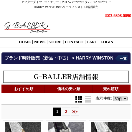
アフターダイヤ | ジュエリー | クロムハーツカスタム | スワロウェア
HARRY WINSTON/ハリーウィンストン時計販売
✆03-5808-0090
HOME
|
NEWS
|
STORE
|
CONTACT
|
CART
|
LOGIN
ブランド時計販売（新品・中古） > HARRY WINSTON
一覧
おすすめ順
価格の安い順
売れ筋順
表示件数
:
1
2
次
»