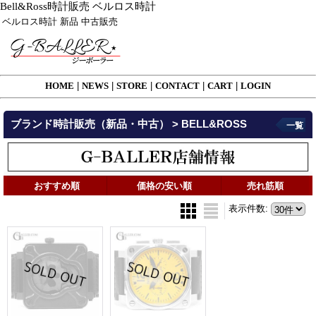
Bell&Ross時計販売 ベルロス時計
ベルロス時計 新品 中古販売
HOME
|
NEWS
|
STORE
|
CONTACT
|
CART
|
LOGIN
ブランド時計販売（新品・中古） > BELL&ROSS
一覧
おすすめ順
価格の安い順
売れ筋順
表示件数
: