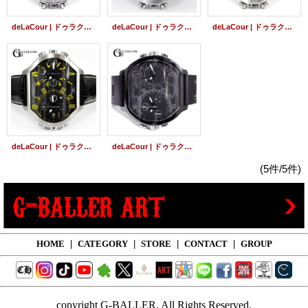
deLaCour | ドゥラクール ビクロノ S2 ダイヤモンド 世界限定500本
deLaCour | ドゥラクール ビクロノ・テック 111本限定
deLaCour | ドゥラクール ビクロノ S2 222本限定
deLaCour | ドゥラクール ビクロノ ベイビー 激レアモデル
deLaCour | ドゥラクール ビクロノ PVD リミテッドモデル
(5件/5件)
HOME
|
CATEGORY
|
STORE
|
CONTACT
|
GROUP
copyright G-BALLER, All Rights Reserved.