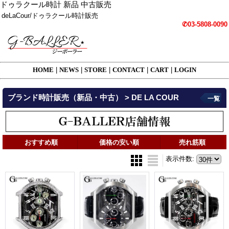
ドゥラクール時計 新品 中古販売
deLaCour/ドゥラクール時計販売
✆03-5808-0090
HOME
|
NEWS
|
STORE
|
CONTACT
|
CART
|
LOGIN
ブランド時計販売（新品・中古） > DE LA COUR
一覧
おすすめ順
価格の安い順
売れ筋順
表示件数
: