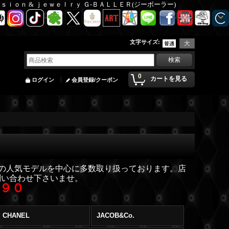
Ｆａｓｉｏｎ & ｊｅｗｅｌｒｙ Ｇ-ＢＡＬＬＥＲ(ジーボーラー)
文字サイズ
:
0
カートを見る
ログイン
会員登録/クーポン
等の人気モデルを中心に多数取り扱っております。店
問い合わせ下さいませ。
０９０
CHANEL
JACOB&Co.