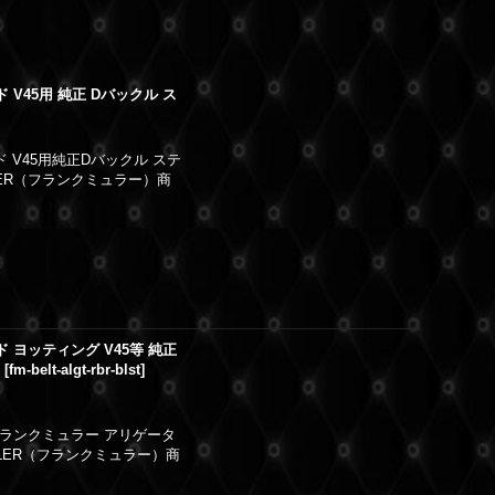
 V45用 純正 Dバックル ス
ド V45用純正Dバックル ステ
LER（フランクミュラー）商
ド ヨッティング V45等 純正
ー
[
fm-belt-algt-rbr-blst
]
新品フランクミュラー アリゲータ
LLER（フランクミュラー）商