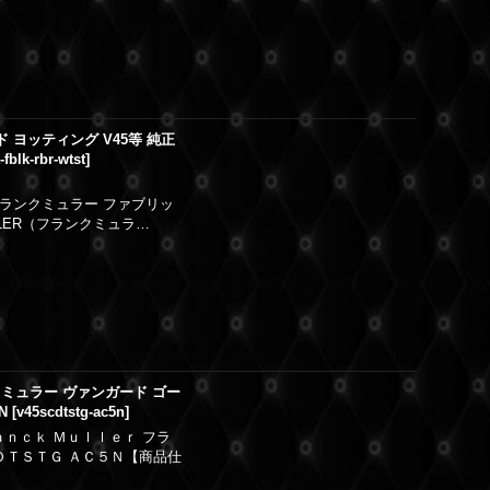
ド ヨッティング V45等 純正
-fblk-rbr-wtst
]
新品フランクミュラー ファブリッ
LLER（フランクミュラ…
クミュラー ヴァンガード ゴー
N
[
v45scdtstg-ac5n
]
ａｎｃｋ Ｍｕｌｌｅｒ フラ
ＤＴＳＴＧ ＡＣ５Ｎ【商品仕