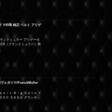
ド V45等 純正 ベルト アリゲ
新品フランクミュラー アリゲータ
LLER（フランクミュラー）商
ェダイヤ/FranckMuller
ｓｓｉｃ Ｂｉｇ Ｄａｔｅ Ｙ
２００ Ｓ６ＧＧ グランギシ