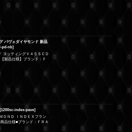
グ パヴェダイヤモンド 新品
l-pd-nb
]
ド ヨッティングＶ４５ＳＣＤ
用品【製品仕様】ブランド：Ｆ
[
1200sc-index-pave
]
ＡＭＯＮＤ ＩＮＤＥＸフラン
■商品仕様■ブランド：ＦＲＡ