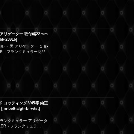
黒 アリゲーター 取付幅22ｍｍ
bk-23916
]
ト 黒 アリゲーター １８-
 | フランクミュラー商品
ド ヨッティング V45等 純正
ー
[
fm-belt-algt-rbr-wtst
]
新品フランクミュラー アリゲータ
LLER（フランクミュラ…