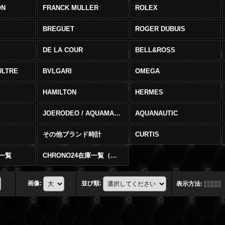
ON
FRANCK MULLER
ROLEX
BREGUET
ROGER DUBUIS
DE LA COUR
BELL&ROSS
ULTRE
BVLGARI
OMEGA
HAMILTON
HERMES
JOERODEO / AQUAMASTER
AQUANAUTIC
その他ブランド時計
CURTIS
庫一覧
CHRONO24在庫一覧（在庫切）
画像
:
並び順
:
表示方法
: