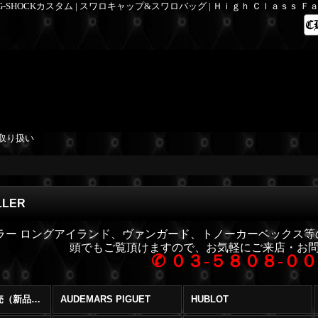
 G-SHOCKカスタム | スワロキャップ&スワロバッグ | Ｈｉｇｈ Ｃｌａｓｓ 
取り扱い
LLER
ラー ロングアイランド、ヴァンガード、トノーカーベックス
頭でもご覧頂けますので、お気軽にご来店・お
✆
０３-５８０８-０
ブランド時計販売（新品・中古） (全商品)
AUDEMARS PIGUET
HUBLOT