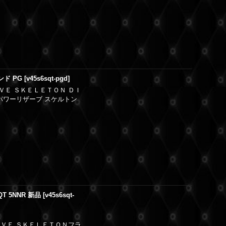
ド PG
[
v45s6sqt-pgd
]
ＶＥ ＳＫＥＬＥＴＯＮ ＤＩ
パワーリザーブ スケルトン
 5NNR 新品
[
v45s6sqt-
ＲＶＥ ＳＫＥＬＥＴＯＮフラ