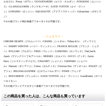
ル＆ロス）/Poiray（ポアレ）/ULYSSENARDIN（ユリス・ナルダン）/JUNGHANS（ユンハン
ス）/A LANGE＆SOHNE（ランゲ＆ゾーネ）/LOUIS VUITTON（ルイ・ヴィト
ン）/LONGINES（ロンジン）/AQUANAUTIC（アクアノウティック）/GaGamilano（ガガミラ
ノ）
※その他ブランド時計各種アフターダイヤが可能です。
・ジュエリー・
CHROME HEARTS（クロムハーツ）/CHANEL（シャネル）/Tiffany＆Co．（ティファニ
ー）/HARRY WINSTON（ハリー・ウィンストン）/FRANCK MULLER（フランク・ミュラ
ー）/BVLGARI（ブルガリ）/FRED（フレッド）/LONEONES（ロンワンズ）/VanCleef＆
Arpels（ヴァンクリーフ＆アーぺル）/HERMES（エルメス）/GUCCI（グッチ）/Justin
Davis（ジャスティンデイビス）/CHAUMET（ショーメ）/CHOPARD（ショパー
ル）/Damiani（ダミアーニ）/Cartier（カルティエ）/Christian Dior（ディオール）/PIAGET（ピ
アジェ）/BILLWALLLEATHER（ビルウォールレザー）/FENDI（フェンデ
ィ）/BOUCHERON（ブシュロン）/LOUIS VUITTON（ルイ・ヴィトン）/LoreeRodkin（ローリ
ーロドキン）
※その他ブランドアクセサリー各種アフターダイヤが可能です。
この商品を買った人は、こんな商品も買っています