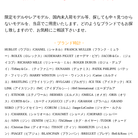
限定モデルやレアモデル、国内未入荷モデル等、探しても中々見つから
ないモデルを、当店でご用意いたします。どのようなブランドでもお探
し致しますので、お気軽にご相談下さいませ。
・ブランド時計・
HUBLOT（ウブロ）/CHANEL（シャネル）/FRANCK MULLER（フランク・ミュラ
ー）/ROLEX（ロレックス）/AUDEMARS PIGUET（オーデマ・ピゲ）/JACOB＆Co．（ジェ
イコブ）/RICHARD MILLE（リシャール・ミル）/ROGER DUBUIS（ロジェ・デュブ
イ）/Tiffany＆Co．（ティファニー）/DUNAMIS（デュナミス）/PATEK PHILIPPE（パテッ
ク・フィリップ）/HARRY WINSTON（ハリー・ウィンストン）/Cartier（カルティ
エ）/BREITLING（ブライトリング）/BVLGARI（ブルガリ）/ICE TEK（アイステック）/ICE
LINK（アイスリンク）/IWC（アイダブルシ―）/AWI International（エーダブルア
イ）/ETENOIR（エテノワール）/HERMES（エルメス）/OMEGA（オメガ）/ORIS（オリ
ス）/CURTIS＆Co．（カーティス)/GUCCI（グッチ）/GRAHAM（グラハム）/GRAND
SEIKO（グランドセイコー）/CORUM（コルム）/Jaeger-LeCoultre（ジャガー・ルクル
ト）/CHARRIOL（シャリオール）/CHAUMET（ショーメ）/CHOPARD（ショパー
ル）/SINN（ジン）/ZENITH（ゼニス）/TAGHeuer（タグ・ホイヤー）/TUDOR（チュード
ル）/Christian Dior（ディオール）/TISSOT（ティソ）/HAMILTON（ハミルト
ン）/PIAGET（ピアジェ）/BLANCPAIN（ブランパン）/BREGUET（ブレゲ）/Bell＆Ross（ベ