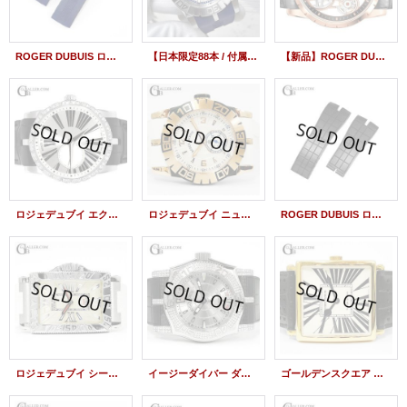
ROGER DUBUIS ロジェデュブイ イージーダイバー用 純正ラバーベルト ネイビー
【日本限定88本 / 付属完備 / 新品純正ラバーベルト】激レア ROGER DUBUIS ロジェデュブイ イージーダイバー Japan Limited Edition SED46-821-9D-00/03A01/A / 221015
【新品】ROGER DUBUIS ロジェデュブイ エクスカリバー スケルトン PG 42mm DBEX0698
ロジェデュブイ エクスカリバー 42 ダイヤベゼル
ロジェデュブイ ニューイージーダイバー RG SED46 14 C5.N CPG3.12R 世界限定28本 OH済
ROGER DUBUIS ロジェデュブイ イージーダイバー用 純正ラバーベルト 黒 ブラック 中古
ロジェデュブイ シーモア シャンパン 白 ラバーベルト MS34 21 9 12.53 世界限定888本
イージーダイバー ダイヤモンド SE46 57 9 3.53 世界限定888本
ゴールデンスクエア G40 57 5 5.7A ローズゴールド 世界限定28本