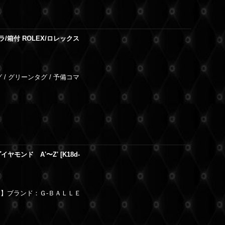
/箱付 ROLEX/ロレックス
 / グリーンタグ / 予備コマ
8 ダイヤモンド A'〜Z'
[
K18d-
【製品詳細】ブランド：Ｇ-ＢＡＬＬＥ