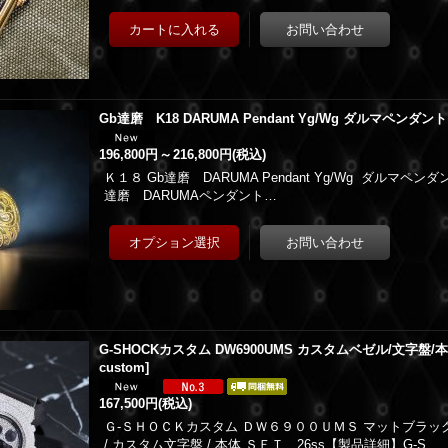
Gb達磨 K18 DARUMA Pendant Yg/Wg ダルマペンダント
196,800円
～
216,800円
(税込)
Ｋ１８ Gb達磨 DARUMA Pendant Yg/Wg ダルマ
達磨 DARUMAペンダント…
G-SHOCKカスタム DW6900UMS カスタムベゼル/文字盤/本体 
custom
]
167,500円
(税込)
Ｇ-ＳＨＯＣＫカスタム ＤＷ６９００ＵＭＳ マットブラッ
/ カスタム文字盤 / 本体 ＳＥＴ 26ss【製品詳細】G-S…