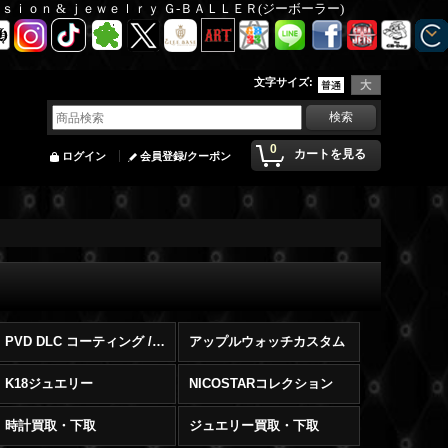
Ｆａｓｉｏｎ & ｊｅｗｅｌｒｙ Ｇ-ＢＡＬＬＥＲ(ジーボーラー)
文字サイズ
:
0
カートを見る
ログイン
会員登録/クーポン
PVD DLC コーティング / サンドブラスト 加工
アップルウォッチカスタム
K18ジュエリー
NICOSTARコレクション
時計買取・下取
ジュエリー買取・下取