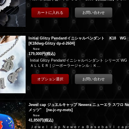
Initial Glitzy Pendant/イニシャルペンダント K18 
[
K18dwg-Glitzy dp-d-2604
]
179,000円
(税込)
Initial Glitzy Pendant/イニシャルペンダント シリー
ＡＬＬＥＲ | ジーボーラージャンル：Ｋ…
Jewel cap ジュエルキャップ Newera ニューエラ スワロ Ne
メッツ"
[
ne-jc-ny-mets
]
41,850円
(税込)
Ｊｅｗｅｌ ｃａｐ Ｎｅｗｅｒａ Ｂａｓｅｂａｌｌ ｃａ