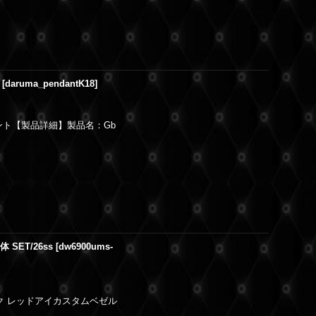
[
daruma_pendantK18
]
ペンダント【製品詳細】製品名：Gb
SET/26ss
[
dw6900ums-
ク レッドアイカスタムベゼル