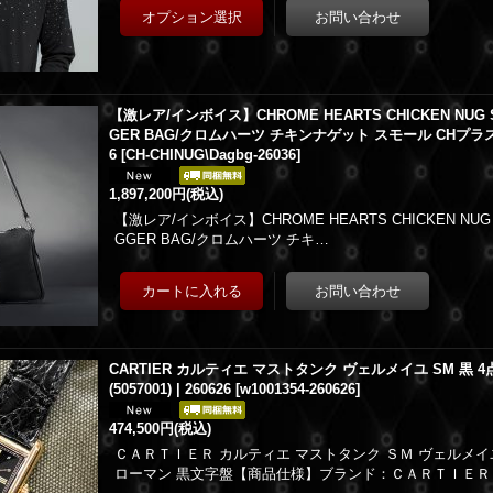
【激レア/インボイス】CHROME HEARTS CHICKEN NUG SM
GER BAG/クロムハーツ チキンナゲット スモール CHプラス 
6
[
CH-CHINUG\Dagbg-26036
]
1,897,200円
(税込)
【激レア/インボイス】CHROME HEARTS CHICKEN NUG S
GGER BAG/クロムハーツ チキ…
CARTIER カルティエ マストタンク ヴェルメイユ SM 黒 4点
(5057001) | 260626
[
w1001354-260626
]
474,500円
(税込)
ＣＡＲＴＩＥＲ カルティエ マストタンク ＳＭ ヴェルメイ
ローマン 黒文字盤【商品仕様】ブランド：ＣＡＲＴＩＥＲ |