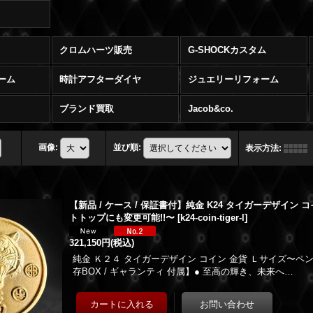
クロムハーツ販売
G-SHOCKカスタム
ーム
時計アフターダイヤ
ジュエリーリフォーム
ブランド買取
Jacob&co.
画像
:
並び順
:
表示方法
:
【新品 / ケース / 保証書付】純金 K24 タイガーデザイン コ
トトップにも変更可能!!〜
[
k24-coin-tiger-l
]
321,150円
(税込)
純金 Ｋ２４ タイガーデザイン コイン 金貨 Ｌサイズ〜
存BOX / ギャランティ 付属】● 至高の輝き、未来へ…