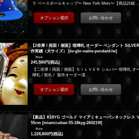
ラ ベースボールキャップ〜 New York Mets〜【商品詳細…
【2倍厚 / 両面 / 側面】喧嘩札 オーダー ペンダント SILV
作実績（大サイズ）
[
sv-gbr-name-pendant-lw
]
245,500円
(税込)
【二倍厚 / 両面 / 側面】ＳＩＬＶＥＲ シルバー 喧嘩札 オ
嘩札 / 祭札 / 製作オーダー漢…
【新品】K18YG ゴールド マイアミキューバンネックレス マ
55cm
[
miamicuban-55-18kyg-260219f
]
1,224,800円
(税込)