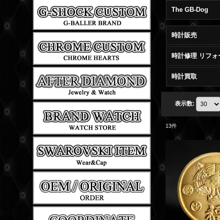
The GB-Dog
時計販売
時計修理 リフォ
時計買取
表示数
:
13
件