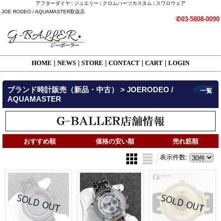
アフターダイヤ | ジュエリー | クロムハーツカスタム | スワロウェア
JOE RODEO / AQUAMASTER取扱店
✆03-5808-0090
HOME
|
NEWS
|
STORE
|
CONTACT
|
CART
|
LOGIN
ブランド時計販売（新品・中古） > JOERODEO /
一覧
AQUAMASTER
おすすめ順
価格の安い順
売れ筋順
表示件数
: