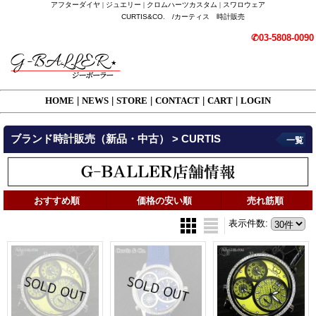
アフターダイヤ | ジュエリー | クロムハーツカスタム | スワロウェア
CURTIS&CO. /カーティス 時計販売
✆03-5808-0090
HOME
|
NEWS
|
STORE
|
CONTACT
|
CART
|
LOGIN
ブランド時計販売（新品・中古） > CURTIS
一覧
おすすめ順
価格の安い順
売れ筋順
表示件数
: