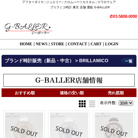
アフターダイヤ | ジュエリー | クロムハーツカスタム | スワロウェア
ブリラミコ時計 東京 店舗 通販 G-BALLER
✆03-5808-0090
HOME
|
NEWS
|
STORE
|
CONTACT
|
CART
|
LOGIN
ブランド時計販売（新品・中古） > BRILLAMICO
一覧
おすすめ順
価格の安い順
売れ筋順
表示件数
: