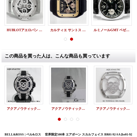
HUBLOTアエロバン パヴェダイヤ オールホワイト 日本限定モデル/純正ダイヤ
カルティエ サントス 100XL クロノグラフ PGベゼル 廃盤モデル W2020004
ルミノールGMT ベゼルダイヤ PAM00088 純正 レザーベルト
この商品を買った人は、こんな商品も買っています
アクアノウティックアフターダイヤ キングサブクロノダイブ スカルマスク
アクアノウティック トノー/キングクロノ スカルマスク / KING CHRONOGRAPH
アクアノウティック KING CHRONOGRAPH KCトノー/キングクロノ KCトノー スカルマスク
BELL&ROSS | ベル&ロス 世界限定500本 エアボーン スカルフェイス BR01-92-SA
[br01-92