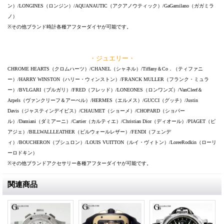
ン）/LONGINES（ロンジン）/AQUANAUTIC（アクアノウティック）/GaGamilano（ガガミラ
ノ）
※その他ブランド時計各種アフターダイヤが可能です。
・ジュエリー・
CHROME HEARTS（クロムハーツ）/CHANEL（シャネル）/Tiffany＆Co．（ティファニ
ー）/HARRY WINSTON（ハリー・ウィンストン）/FRANCK MULLER（フランク・ミュラ
ー）/BVLGARI（ブルガリ）/FRED（フレッド）/LONEONES（ロンワンズ）/VanCleef＆
Arpels（ヴァンクリーフ＆アーぺル）/HERMES（エルメス）/GUCCI（グッチ）/Justin
Davis（ジャスティンデイビス）/CHAUMET（ショーメ）/CHOPARD（ショパー
ル）/Damiani（ダミアーニ）/Cartier（カルティエ）/Christian Dior（ディオール）/PIAGET（ピ
アジェ）/BILLWALLLEATHER（ビルウォールレザー）/FENDI（フェンデ
ィ）/BOUCHERON（ブシュロン）/LOUIS VUITTON（ルイ・ヴィトン）/LoreeRodkin（ローリ
ーロドキン）
※その他ブランドアクセサリー各種アフターダイヤが可能です。
関連商品