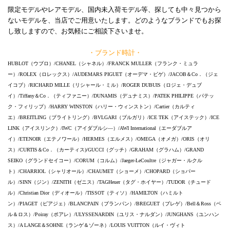
限定モデルやレアモデル、国内未入荷モデル等、探しても中々見つから
ないモデルを、当店でご用意いたします。どのようなブランドでもお探
し致しますので、お気軽にご相談下さいませ。
・ブランド時計・
HUBLOT（ウブロ）/CHANEL（シャネル）/FRANCK MULLER（フランク・ミュラ
ー）/ROLEX（ロレックス）/AUDEMARS PIGUET（オーデマ・ピゲ）/JACOB＆Co．（ジェ
イコブ）/RICHARD MILLE（リシャール・ミル）/ROGER DUBUIS（ロジェ・デュブ
イ）/Tiffany＆Co．（ティファニー）/DUNAMIS（デュナミス）/PATEK PHILIPPE（パテッ
ク・フィリップ）/HARRY WINSTON（ハリー・ウィンストン）/Cartier（カルティ
エ）/BREITLING（ブライトリング）/BVLGARI（ブルガリ）/ICE TEK（アイステック）/ICE
LINK（アイスリンク）/IWC（アイダブルシ―）/AWI International（エーダブルア
イ）/ETENOIR（エテノワール）/HERMES（エルメス）/OMEGA（オメガ）/ORIS（オリ
ス）/CURTIS＆Co．（カーティス)/GUCCI（グッチ）/GRAHAM（グラハム）/GRAND
SEIKO（グランドセイコー）/CORUM（コルム）/Jaeger-LeCoultre（ジャガー・ルクル
ト）/CHARRIOL（シャリオール）/CHAUMET（ショーメ）/CHOPARD（ショパー
ル）/SINN（ジン）/ZENITH（ゼニス）/TAGHeuer（タグ・ホイヤー）/TUDOR（チュード
ル）/Christian Dior（ディオール）/TISSOT（ティソ）/HAMILTON（ハミルト
ン）/PIAGET（ピアジェ）/BLANCPAIN（ブランパン）/BREGUET（ブレゲ）/Bell＆Ross（ベ
ル＆ロス）/Poiray（ポアレ）/ULYSSENARDIN（ユリス・ナルダン）/JUNGHANS（ユンハン
ス）/A LANGE＆SOHNE（ランゲ＆ゾーネ）/LOUIS VUITTON（ルイ・ヴィト