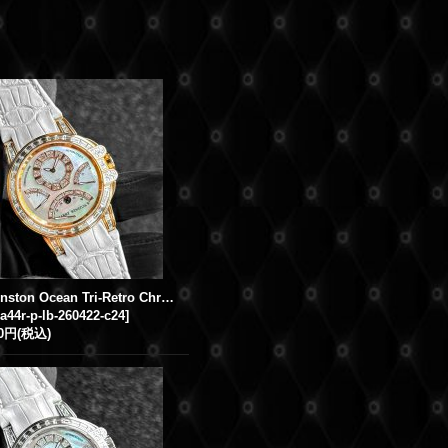
Harry Winston Ocean Tri-Retro Chronograph 18K Pink Gold Baguette Diamond Full Diamond White Leather Strap
a44r-p-lb-260422-c24
]
00円
(税込)