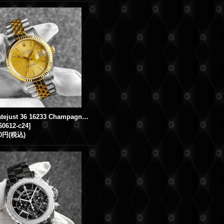
Rolex Datejust 36 16233 Champagne Index Jubilee Bracelet
60612-c24
]
00円
(税込)