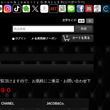
Ｆａｓｉｏｎ & ｊｅｗｅｌｒｙ Ｇ-ＢＡＬＬＥＲ(ジーボーラー)
文字サイズ
:
0
カートを見る
ログイン
会員登録/クーポン
ご覧頂けますので、お気軽にご来店・お問い合わせ下
０９０
CHANEL
JACOB&Co.