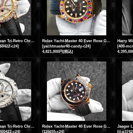
Harry Winston Ocean Tri-Retro Chronograph 18K Pink Gold Baguette Diamond Full Diamond Rubber Strap
Rolex Yacht-Master 40 Ever Rose Gold 40mm Candy Rainbow Bezel Oysterflex Rubber Strap
60422-c24
]
[
yachtmaster40-candy-c24
]
[
400-mcr
4,821,000円
(税込)
4,395,0
Harry Winston Ocean Tri-Retro Chronograph 18K White Gold Baguette Diamond Full Diamond Rubber Strap
Rolex Yacht-Master 40 Ever Rose Gold 40mm 116655 Oysterflex Rubber Strap
260422-c24
]
[
116655-c24
]
[
jl-q374