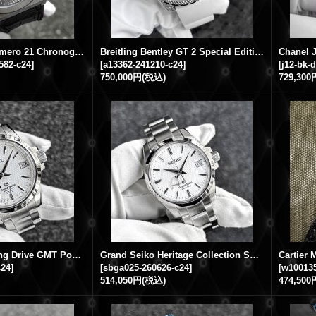
Zenith Defy El Primero 21 Chronograph Titanium Black 95.9000.9004/78.R582
Breitling Bentley GT 2 Special Edition Chronograph 45mm Diamond White Rubber Strap
r582-c24
]
[
a13362-241210-c24
]
[
j12-bk-
750,000円
(税込)
729,300
Grand Seiko Spring Drive GMT Power Reserve Date White Dial SBGE009 9R66-0AE0
Grand Seiko Heritage Collection Spring Drive Power Reserve Date SBGA025 White Dial
c24
]
[
sbga025-260626-c24
]
[
w100135
514,050円
(税込)
474,500