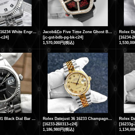
Rolex Datejust 36 16234 White Engraved Computer Jubilee Bracelet 18KWG / SS
Jacob&Co Five Time Zone Ghost Baguette Diamond bezel JC-GST-CBN Black Rubber
-c24
]
[
jc-gst-bdb-pg-bk-c24
]
[
16234-2
1,570,000円
(税込)
1,530,0
Rolex Datejust 1601 Black Dial Bar Index Jubilee Bracelet
Rolex Datejust 36 16233 Champagne Roman Index Jubilee Bracelet
[
16233-260313-c24
]
[
16233g-
1,186,980円
(税込)
1,134,0