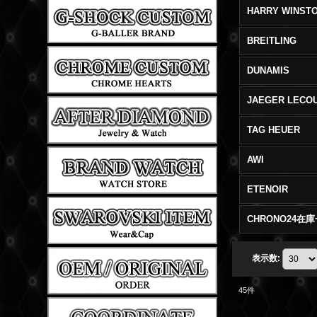
HARRY WINST
BREITLING
DUNAMIS
JAEGER LECO
TAG HEUER
AWI
ETENOIR
CHRONO24在
表示数
:
45
件