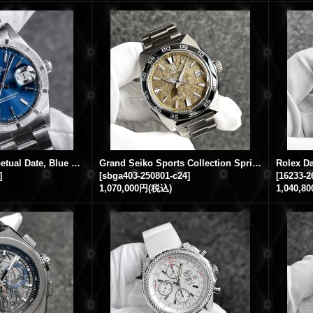
Rolex Oyster Perpetual Date, Blue Dial Ref.15210 34mm Neo-Vintage A Series 1999s Engine-turned bezel
Grand Seiko Sports Collection Spring Drive 20th Anniversary Yellow Brown Dial SBGA403 Limited to 500 pieces worldwide
]
[
sbga403-250801-c24
]
[
16233-2
1,070,000円
(税込)
1,040,8