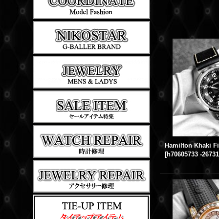
[
h70605733 -26731