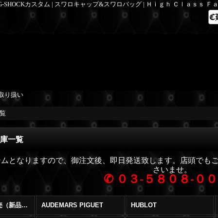
 G-SHOCKカスタム | スワロキャップ&スワロバッグ | Ｈｉｇｈ Ｃｌａｓｓ 
取り扱い
一覧
在庫一覧
テムとなりますので、御注文後、即日発送致します。店頭でも
さいませ。
✆
０３-５８０８-０
ブランド時計販売（新品・中古） (全商品)
AUDEMARS PIGUET
HUBLOT