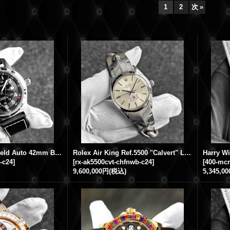
1
2
次
»
Hamilton Khaki Field Auto 42mm Black Dial Leather Strap H70605733 (H706050)
Rolex Air King Ref.5500 "Calvert" Logo Dial Vintage x Chrome Hearts Flare Knee Watch Bracelets
-c24
]
[
rx-ak5500cvt-chfnwb-c24
]
[
400-mcr
9,600,000円
(税込)
5,345,0