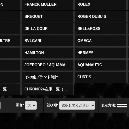
ON
FRANCK MULLER
ROLEX
BREGUET
ROGER DUBUIS
DE LA COUR
BELL&ROSS
ULTRE
BVLGARI
OMEGA
HAMILTON
HERMES
JOERODEO / AQUAMASTER
AQUANAUTIC
その他ブランド時計
CURTIS
庫一覧
CHRONO24在庫一覧（在庫切）
画像
:
並び順
:
表示方法
: