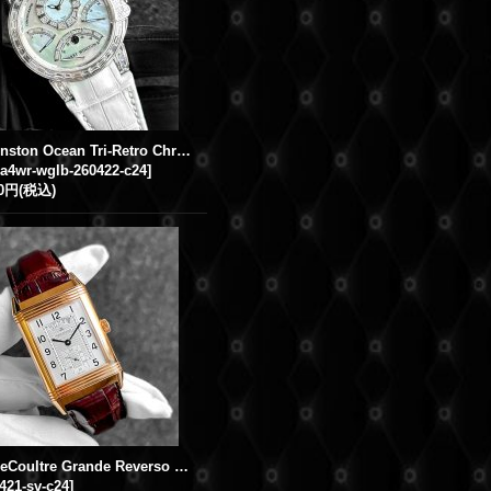
Harry Winston Ocean Tri-Retro Chronograph 18K White Gold Baguette Diamond Full Diamond White Leather Strap
a4wr-wglb-260422-c24
]
00円
(税込)
Jaeger LeCoultre Grande Reverso Duo Night Day 18k PG Q3742421 Silver / Black Dial
2421-sv-c24
]