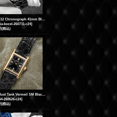
Chanel J12 Chronograph 41mm Black Ceramic Diamond Bezel Mens Watch
dia-bezel-260731-c24
]
円
(税込)
Cartier Must Tank Vermeil SM Black 4-point Roman W1001354 5057001
4-260626-c24
]
円
(税込)