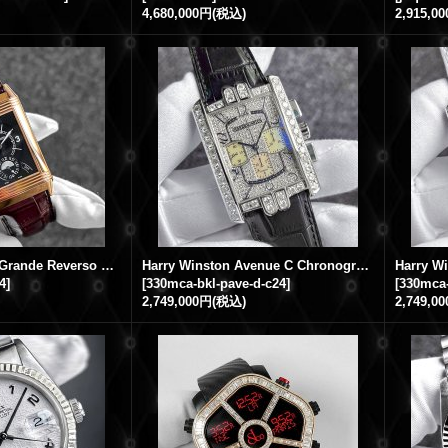
4,680,000円
(税込)
2,915,0
Jaeger LeCoultre Grande Reverso Duo Night Day 18k PG Q3742421 Silver / Black Dial
Harry Winston Avenue C Chronograph 18K White Gold Pave Diamond Black Leather Strap
4
]
[
330mca-bkl-pave-d-c24
]
[
330mca-
2,749,000円
(税込)
2,749,0