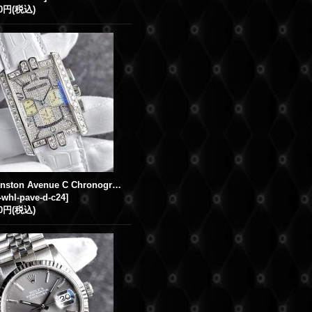
00円
(税込)
Harry Winston Avenue C Chronograph 18K White Gold Pave Diamond White Leather Strap
whl-pave-d-c24
]
00円
(税込)