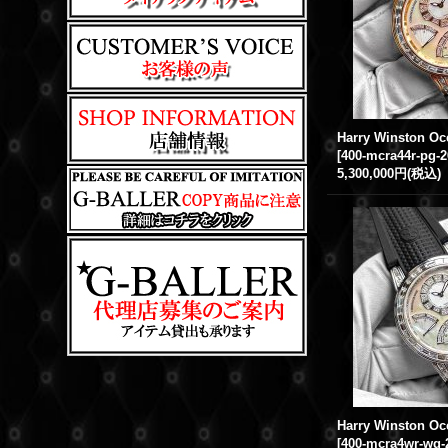
[
400-mcra44r-pg-2
5,300,000円
(税込)
[
400-mcra4wr-wg-