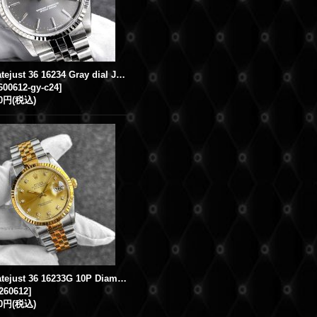
Rolex Datejust 36 16234 Gray dial Jubilee Bracelet 18KWG / SS
600612-gy-c24
]
00円
(税込)
Rolex Datejust 36 16233G 10P Diamond Index Champagne Dial Jubilee Bracelet
260612
]
00円
(税込)