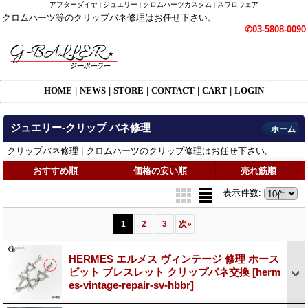
アフターダイヤ | ジュエリー | クロムハーツカスタム | スワロウェア
クロムハーツ等のクリップバネ修理はお任せ下さい。
✆03-5808-0090
HOME
|
NEWS
|
STORE
|
CONTACT
|
CART
|
LOGIN
ジュエリー-クリップ バネ修理
ホーム
クリップバネ修理 | クロムハーツのクリップ修理はお任せ下さい。
おすすめ順
価格の安い順
売れ筋順
表示件数
:
1
2
3
次
»
HERMES エルメス ヴィンテージ 修理 ホース
ビット ブレスレット クリップバネ交換
[herm
es-vintage-repair-sv-hbbr]