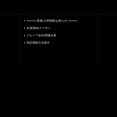
====== 新着/入荷情報/お知らせ ======
会員登録/クーポン
グループ会社|関連企業
特定商取引法表示