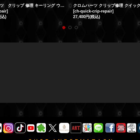
クロムハーツ クリップ 修理 キーリング ウォレットチェーン バネ修理 加工
pair
]
[
ch-quick-crip-repair
]
税込)
27,400円
(税込)