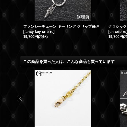
ティファニー ネックレス 留具 修理 カニカン交換 SILVER925 バレルチェーン
ファンシーチェーン キーリング クリップ修理
クラシック
[
fancy-key-crip-re
]
[
ch-crip-re
19,700円
(税込)
19,700円
(
この商品を買った人は、こんな商品も買っています