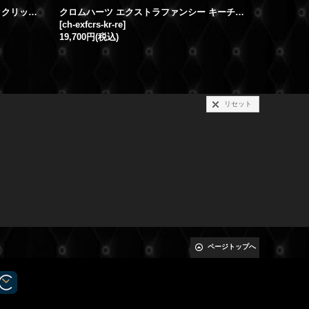
クロムハーツ クリップ修理 クイッククリップ バネ交換修理
クロムハーツ エクストラファンシー キーチェーン ショート クリップバネ交換 修理
[
ch-exfcrs-kr-re
]
[
ch-keylin
19,700円
(税込)
19,700円
(
リセット
ページトップへ