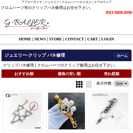
アフターダイヤ | ジュエリー | クロムハーツカスタム | スワロウェア
クロムハーツ等のクリップバネ修理はお任せ下さい。
✆03-5808-0090
HOME
|
NEWS
|
STORE
|
CONTACT
|
CART
|
LOGIN
ジュエリー-クリップ バネ修理
ホーム
クリップバネ修理 | クロムハーツのクリップ修理はお任せ下さい。
おすすめ順
価格の安い順
売れ筋順
表示件数
: