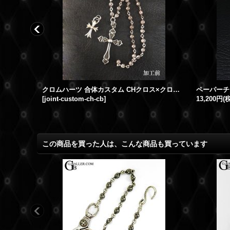
CHクロス ペンダント ベイル 丸カン 取付加工 新品仕上げ 燻し
クロムハーツ 合体カスタム CHクロス×クロスボール
ペーパーチ
[
joint-custom-ch-cb
]
13,200円
(
この商品を買った人は、こんな商品も買っています