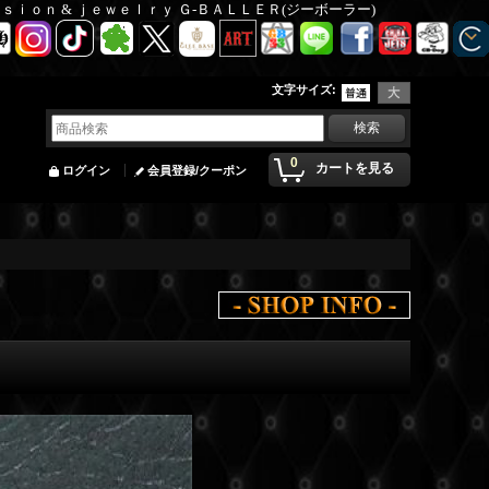
Ｆａｓｉｏｎ & ｊｅｗｅｌｒｙ Ｇ-ＢＡＬＬＥＲ(ジーボーラー)
文字サイズ
:
0
カートを見る
ログイン
会員登録/クーポン