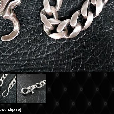
cwc-clip-re
]