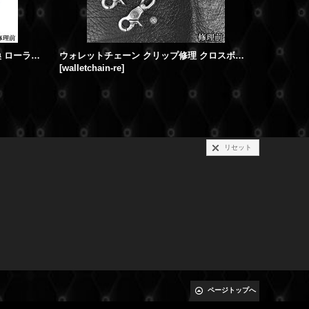
クロムハーツ クリップ修理 バネ交換 ローラーウォレットチェーン 2クリップ
ウォレットチェーン クリップ修理 クロスボールロウ付加工
[
walletchain-re
]
[
ch-crip-r
19,700円
(
リセット
ページトップへ