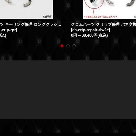
クロムハーツ キーリング修理 ロングクラシックリンク バネ交換 クリップ修理
-crip-rpr
]
[
ch-crip-repair-rlw2c
]
税込)
0円
～
39,400円
(税込)