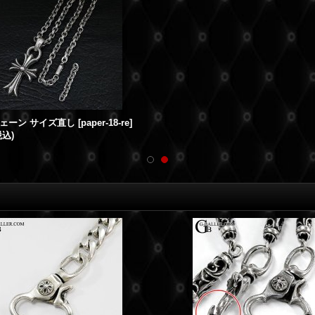
ェーン サイズ直し
[
paper-18-re
]
税込)