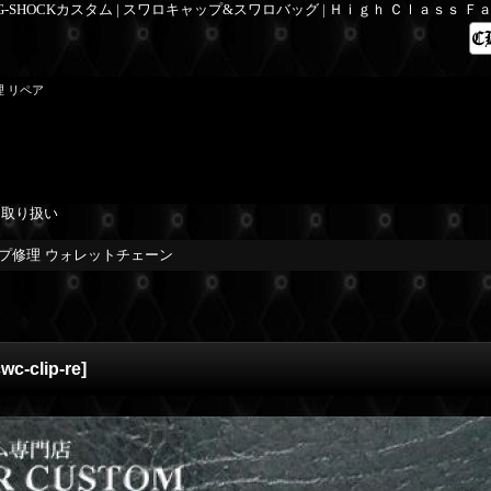
 G-SHOCKカスタム | スワロキャップ&スワロバッグ | Ｈｉｇｈ Ｃｌａｓｓ 
理 リペア
を取り扱い
プ修理 ウォレットチェーン
wc-clip-re
]