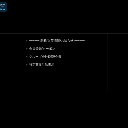
====== 新着/入荷情報/お知らせ ======
会員登録/クーポン
グループ会社|関連企業
特定商取引法表示