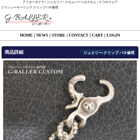
アフターダイヤ | ジュエリー | クロムハーツカスタム | スワロウェア
ファンシーキーリング クリップバネ修理
HOME
|
NEWS
|
STORE
|
CONTACT
|
CART
|
LOGIN
商品詳細
ジュエリー-クリップ バネ修理