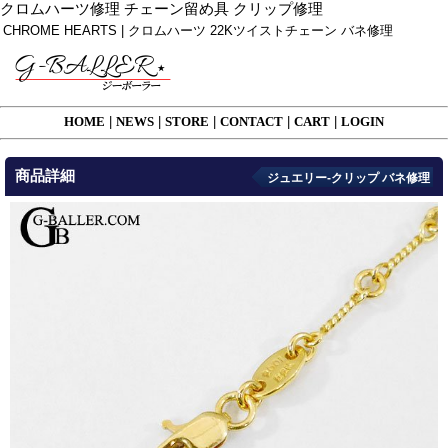
クロムハーツ修理 チェーン留め具 クリップ修理
CHROME HEARTS | クロムハーツ 22Kツイストチェーン バネ修理
HOME
|
NEWS
|
STORE
|
CONTACT
|
CART
|
LOGIN
商品詳細
ジュエリー-クリップ バネ修理