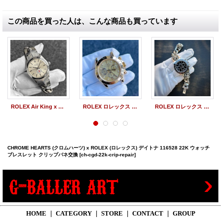
この商品を買った人は、こんな商品も買っています
ROLEX Air King x CHROME HEARTS Watch Bracelets | ロレックス エアキング 5500 Calvert Wネーム クロムハーツ フレアニ― クロムハーツ ウォッチブレス
ROLEX ロレックス デイトナ 116528G オーバーホール
ROLEX ロレックス デイトナ 116500LN CHROME HEARTS クロムハーツ ウォッチブレスレット 取付加工
CHROME HEARTS (クロムハーツ) x ROLEX (ロレックス) デイトナ 116528 22K ウォッチ
ブレスレット クリップバネ交換
[ch-cgd-22k-crip-repair]
HOME
|
CATEGORY
|
STORE
|
CONTACT
|
GROUP