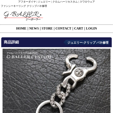
アフターダイヤ | ジュエリー | クロムハーツカスタム | スワロウェア
ファンシーキーリング クリップバネ修理
HOME
|
NEWS
|
STORE
|
CONTACT
|
CART
|
LOGIN
商品詳細
ジュエリー-クリップ バネ修理