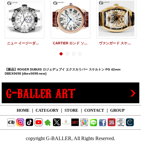
ニュー イージーダイバー アフターダイヤ SED46 白 ROGER DUBUIS
CARTIER ロンド ソロ ドゥ カルティエ PG XL W6701009 新品
ヴァンガード スケルトン 7デイズ パワーリザーブ V45S6SQT 5NNR 新品
【新品】ROGER DUBUIS ロジェデュブイ エクスカリバー スケルトン PG 42mm
DBEX0698
[dbex0698-new]
HOME
|
CATEGORY
|
STORE
|
CONTACT
|
GROUP
copyright G-BALLER, All Rights Reserved.