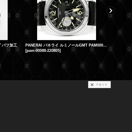
 バフ加工
PANERAI パネライ ルミノールGMT PAM00088 ラバーベルト
[
pam-00088-220805
]
[
hh1.210-
339,000円
リセット