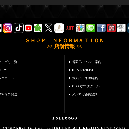
ＳＨＯＰ ＩＮＦＯＲＭＡＴＩＯＮ
>> 店舗情報 <<
カテゴリ一覧
営業日/イベント案内
ITEMS
ITEM RANKING
ングカート
お支払|ご利用案内
GBSSデコスクール
24(海外発送)
メルマガ会員登録
COPYRIGHT(C) 2011 G-BALLER. ALL RIGHTS RESERVED.