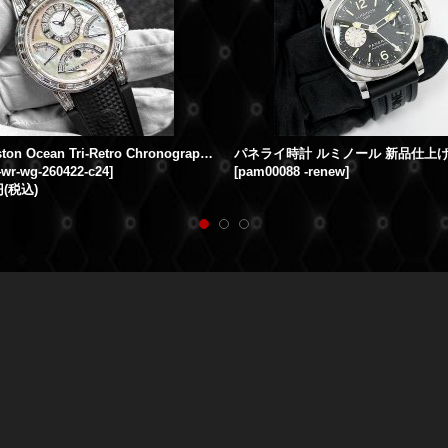
Harry Winston Ocean Tri-Retro Chronograph 18K White Gold Baguette Diamond Full Diamond Rubber Strap
パネライ時計 ルミノール 新品仕上げ
wr-wg-260422-c24
]
[
pam00088 -renew
]
円
(税込)