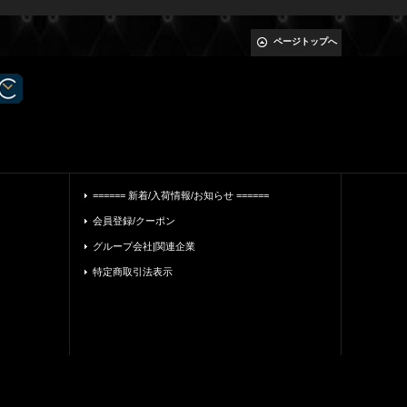
ページトップへ
====== 新着/入荷情報/お知らせ ======
会員登録/クーポン
グループ会社|関連企業
特定商取引法表示