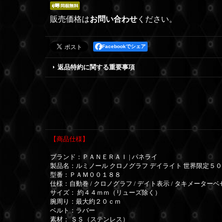
販売価格は
お問い合わせ
ください。
Facebookでシェア
返品特約に関する重要事項
【商品仕様】
ブランド：ＰＡＮＥＲＡＩ | パネライ
製品名：ルミノール クロノグラフ デイライト 世界限定５
型番：ＰＡＭ００１８８
仕様：自動巻 / クロノグラフ / デイト表示 / タキメーターベ
サイズ： 約４４ｍｍ（リューズ除く）
腕周り：最大約２０ｃｍ
ベルト：ラバー
素材： ＳＳ（ステンレス）