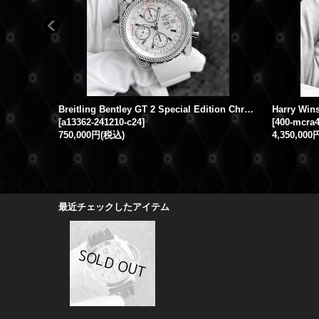
Breitling Bentley GT 2 Special Edition Chronograph 45mm Diamond White Rubber Strap
[
a13362-241210-c24
]
[
400-mcra4
750,000円
(税込)
4,350,000
最近チェックしたアイテム