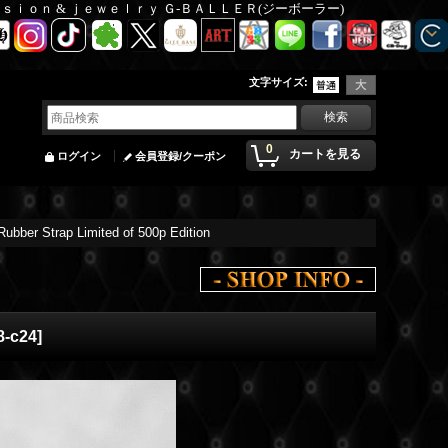
Ｆａｓｉｏｎ & ｊｅｗｅｌｒｙ Ｇ-ＢＡＬＬＥＲ(ジーボーラー)
文字サイズ
:
0
カートを見る
ログイン
会員登録/クーポン
ubber Strap Limited of 500p Edition
8-c24
]