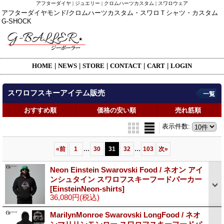
アフターダイヤ | ジュエリー | クロムハーツカスタム | スワロウェア
アフターダイヤモンド/クロムハーツカスタム・スワロＴシャツ・カスタム
G-SHOCK
HOME
|
NEWS
|
STORE
|
CONTACT
|
CART
|
LOGIN
スワロフスキーアイテム販売
一覧
おすすめ順
価格の安い順
売れ筋順
表示件数
:
...
...
«
前
1
30
31
32
103
次
»
Neon Einstein Swarovski Food / ネオン アイ
ンシュタイン スワロフスキーフードパーカー
[EinsteinNeon-shirts]
36,080円
(税込)
MarilynMonroe Swarovski LongFood / ネオ