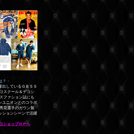
は？・
輩出しているＧＢＳＳ
コスクール＆デコシ
ースファション誌にも
ンユニオンとのコラボ
崎秀晃選手のガウン製
ッションシーンで活躍
デコショップＨＰへ