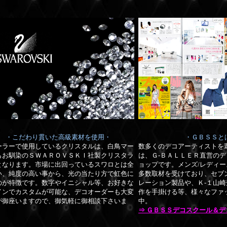
・こだわり貫いた高級素材を使用・
・ＧＢＳＳと
ーラーで使用しているクリスタルは、白鳥マー
数多くのデコアーティストを
もお馴染のＳＷＡＲＯＶＳＫＩ社製クリスタラ
は、Ｇ-ＢＡＬＬＥＲ直営の
デ
となります。市場に出回っているスワロとは全
ョップです。メンズ/レディ
い、純度の高い事から、光の当たり方で虹色に
多数取材を受けており、セブ
のが特徴です。数字やイニシャル等、お好きな
レーション製品や、Ｋ-１山
インでカスタムが可能な、デコオーダーも大変
作を手掛ける等、様々なファ
が御座いますので、御気軽に御相談下さいま
中。
⇒ ＧＢＳＳデコスクール＆