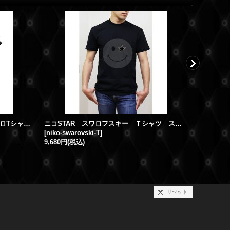
【SALE】NICOSTAR スマイル スワロTシャツ Mサイズ
ニコSTAR スワロフスキー Ｔシャツ スマイル スワロ 半袖 ニコチャン
スマイル N
[
niko-swarovski-T
]
[
nty-smile
9,680円
(税込)
35,000円
(
リセット