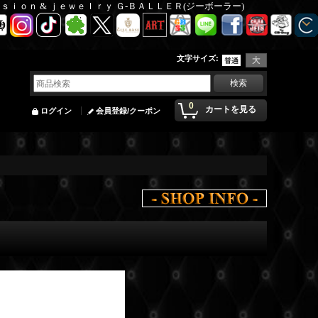
Ｆａｓｉｏｎ & ｊｅｗｅｌｒｙ Ｇ-ＢＡＬＬＥＲ(ジーボーラー)
文字サイズ
:
0
カートを見る
ログイン
会員登録/クーポン