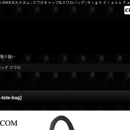
 G-SHOCKカスタム | スワロキャップ&スワロバッグ | Ｈｉｇｈ Ｃｌａｓｓ 
を取り扱い
ッグ スワロ
-tote-bag
]