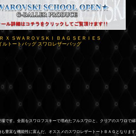
Ｒ Ｘ ＳＷＡＲＯＶＳＫＩ ＢＡＧ ＳＥＲＩＥＳ
イルトートバッグ スワロレザーバッグ
登場です。全面をスワロフスキーで埋めたフルスワロと、クリアのスワロで縁
納も豊富な機能性に富んだ、オススメのスワロレザートートＢＡＧとなります