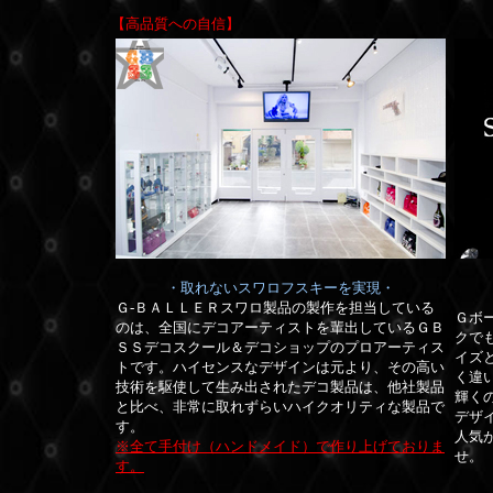
【高品質への自信】
・取れないスワロフスキーを実現・
Ｇ-ＢＡＬＬＥＲスワロ製品の製作を担当している
Ｇボ
のは、全国にデコアーティストを輩出しているＧＢ
クで
ＳＳデコスクール＆デコショップのプロアーティス
イズ
トです。
ハイセンスなデザインは元より、その高い
く違
技術を駆使して生み出されたデコ製品は、他社製品
輝く
と比べ、非常に取れずらいハイクオリティな製品で
デザ
す。
人気
※全て手付け（ハンドメイド）で作り上げておりま
せ。
す。