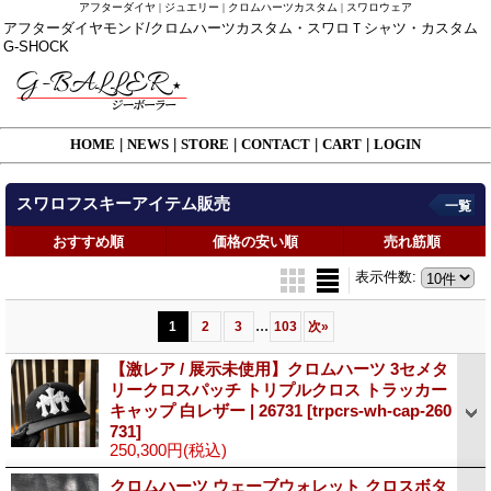
アフターダイヤ | ジュエリー | クロムハーツカスタム | スワロウェア
アフターダイヤモンド/クロムハーツカスタム・スワロＴシャツ・カスタム
G-SHOCK
HOME
|
NEWS
|
STORE
|
CONTACT
|
CART
|
LOGIN
スワロフスキーアイテム販売
一覧
おすすめ順
価格の安い順
売れ筋順
表示件数
:
...
1
2
3
103
次
»
【激レア / 展示未使用】クロムハーツ 3セメタ
リークロスパッチ トリプルクロス トラッカー
キャップ 白レザー | 26731
[trpcrs-wh-cap-260
731]
250,300円
(税込)
クロムハーツ ウェーブウォレット クロスボタ