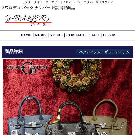
アフターダイヤ | ジュエリー | クロムハーツカスタム | スワロウェア
スワロデコ バッグ ナンバー 雑誌掲載商品
HOME
|
NEWS
|
STORE
|
CONTACT
|
CART
|
LOGIN
商品詳細
ペアアイテム・ギフトアイテム