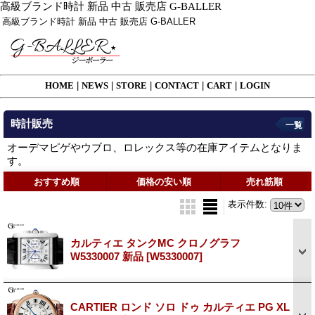
高級ブランド時計 新品 中古 販売店 G-BALLER
高級ブランド時計 新品 中古 販売店 G-BALLER
HOME
|
NEWS
|
STORE
|
CONTACT
|
CART
|
LOGIN
時計販売
一覧
オーデマピゲやウブロ、ロレックス等の在庫アイテムとなりま
す。
おすすめ順
価格の安い順
売れ筋順
表示件数
:
カルティエ タンクMC クロノグラフ
W5330007 新品
[W5330007]
CARTIER ロンド ソロ ドゥ カルティエ PG XL