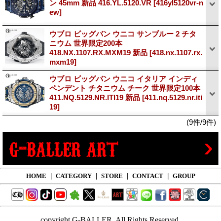
ン 45mm 新品 416.YL.5120.VR
[416yl5120vr-n
ew]
ウブロ ビッグバン ウニコ サンブルー 2 チタ
ニウム 世界限定200本
418.NX.1107.RX.MXM19 新品
[418.nx.1107.rx.
mxm19]
ウブロ ビッグバン ウニコ イタリア インディ
ペンデント チタニウム チーク 世界限定100本
411.NQ.5129.NR.ITI19 新品
[411.nq.5129.nr.iti
19]
(9件/9件)
HOME
|
CATEGORY
|
STORE
|
CONTACT
|
GROUP
copyright G-BALLER, All Rights Reserved.