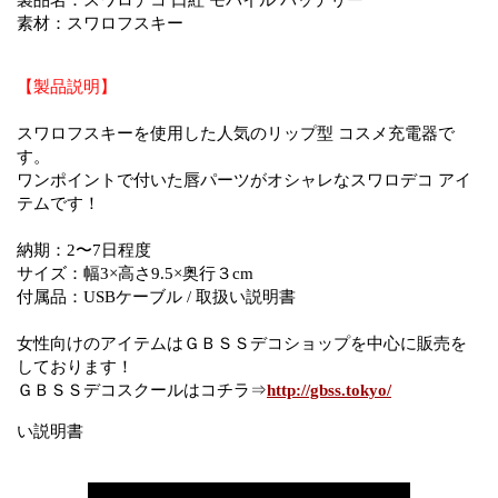
製品名：スワロデコ 口紅 モバイル バッテリー
素材：スワロフスキー
【製品説明】
スワロフスキーを使用した人気のリップ型 コスメ充電器で
す。
ワンポイントで付いた唇パーツがオシャレなスワロデコ アイ
テムです！
納期：2〜7日程度
サイズ：幅3×高さ9.5×奥行３cm
付属品：USBケーブル / 取扱い説明書
女性向けのアイテムはＧＢＳＳデコショップを中心に販売を
しております！
ＧＢＳＳデコスクールはコチラ⇒
http://gbss.tokyo/
い説明書