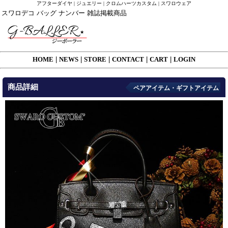
アフターダイヤ | ジュエリー | クロムハーツカスタム | スワロウェア
スワロデコ バッグ ナンバー 雑誌掲載商品
HOME
|
NEWS
|
STORE
|
CONTACT
|
CART
|
LOGIN
商品詳細
ペアアイテム・ギフトアイテム