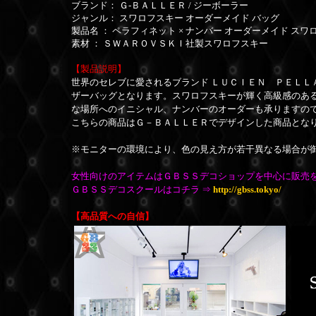
ブランド： Ｇ-ＢＡＬＬＥＲ / ジーボーラー
ジャンル： スワロフスキー オーダーメイド バッグ
製品名 ： ペラフィネット × ナンバー オーダーメイド スワ
素材 ： ＳＷＡＲＯＶＳＫＩ社製スワロフスキー
【製品説明】
世界のセレブに愛されるブランド ＬＵＣＩＥＮ ＰＥＬＬＡ
ザーバッグとなります。スワロフスキーが輝く高級感のあ
な場所へのイニシャル、ナンバーのオーダーも承りますの
こちらの商品はＧ－ＢＡＬＬＥＲでデザインした商品とな
※モニターの環境により、色の見え方が若干異なる場合が
女性向けのアイテムはＧＢＳＳデコショップを中心に販売
ＧＢＳＳデコスクールはコチラ ⇒
http://gbss.tokyo/
【高品質への自信】