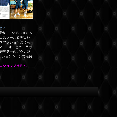
は？・
輩出しているＧＢＳＳ
コスクール＆デコシ
ースファション誌にも
ンユニオンとのコラボ
崎秀晃選手のガウン製
ッションシーンで活躍
デコショップＨＰへ