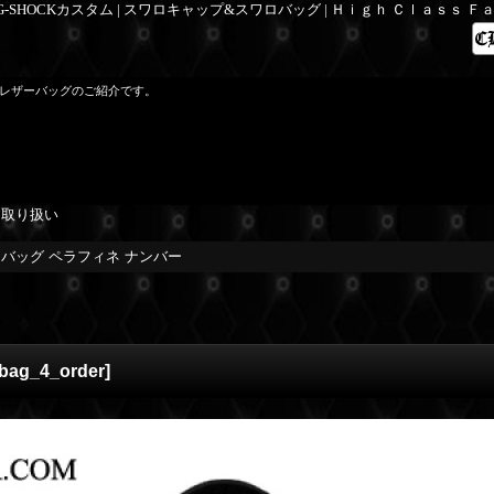
 G-SHOCKカスタム | スワロキャップ&スワロバッグ | Ｈｉｇｈ Ｃｌａｓｓ 
ロレザーバッグのご紹介です。
を取り扱い
ーバッグ ペラフィネ ナンバー
_bag_4_order
]