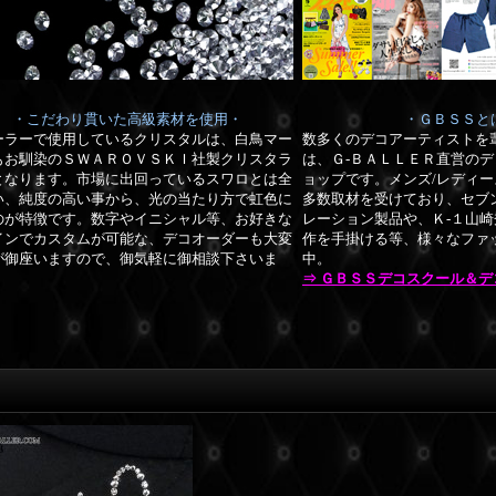
・こだわり貫いた高級素材を使用・
・ＧＢＳＳと
ーラーで使用しているクリスタルは、白鳥マー
数多くのデコアーティストを
もお馴染のＳＷＡＲＯＶＳＫＩ社製クリスタラ
は、Ｇ-ＢＡＬＬＥＲ直営の
デ
となります。市場に出回っているスワロとは全
ョップです。メンズ/レディ
い、純度の高い事から、光の当たり方で虹色に
多数取材を受けており、セブ
のが特徴です。数字やイニシャル等、お好きな
レーション製品や、Ｋ-１山
インでカスタムが可能な、デコオーダーも大変
作を手掛ける等、様々なファ
が御座いますので、御気軽に御相談下さいま
中。
⇒ ＧＢＳＳデコスクール＆