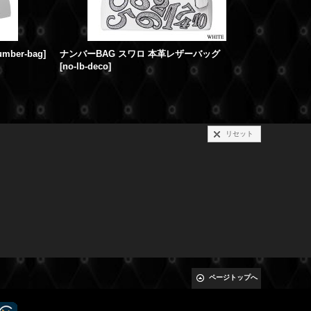
number-bag
]
ナンバーBAG スワロ 本革レザーバッグ
[
no-lb-deco
]
[
initial_b
リセット
ページトップへ