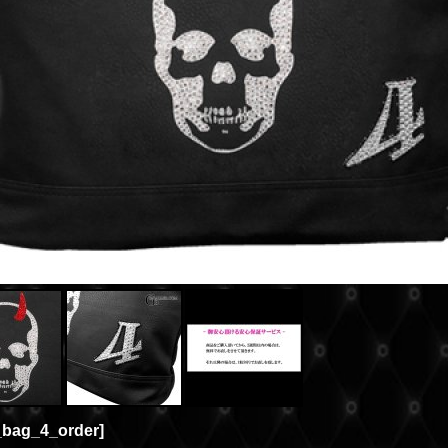
t_bag_4_order
]