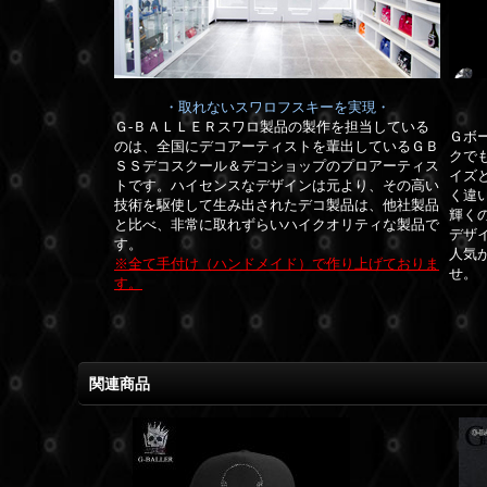
・取れないスワロフスキーを実現・
Ｇ-ＢＡＬＬＥＲスワロ製品の製作を担当している
Ｇボ
のは、全国にデコアーティストを輩出しているＧＢ
クで
ＳＳデコスクール＆デコショップのプロアーティス
イズ
トです。
ハイセンスなデザインは元より、その高い
く違
技術を駆使して生み出されたデコ製品は、他社製品
輝く
と比べ、非常に取れずらいハイクオリティな製品で
デザ
す。
人気
※全て手付け（ハンドメイド）で作り上げておりま
せ。
す。
関連商品