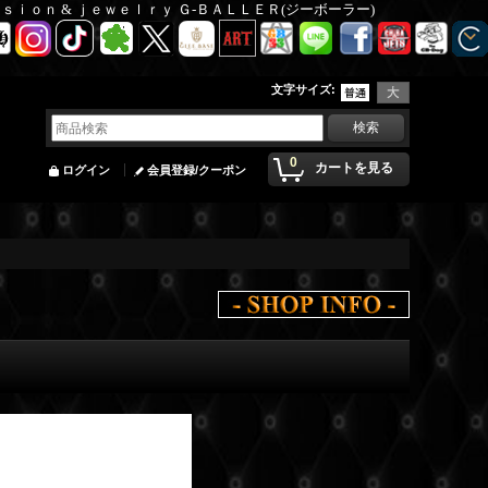
Ｆａｓｉｏｎ & ｊｅｗｅｌｒｙ Ｇ-ＢＡＬＬＥＲ(ジーボーラー)
文字サイズ
:
0
カートを見る
ログイン
会員登録/クーポン