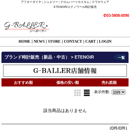
アフターダイヤ | ジュエリー | クロムハーツカスタム | スワロウェア
ETENOIR/エテノワール時計販売
✆03-5808-0090
HOME
|
NEWS
|
STORE
|
CONTACT
|
CART
|
LOGIN
ブランド時計販売（新品・中古） > ETENOIR
一覧
おすすめ順
価格の安い順
売れ筋順
表示件数
:
該当商品はありません
(0件/0件)