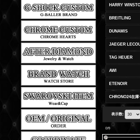
HARRY WINST
BREITLING
DUNAMIS
JAEGER LECO
TAG HEUER
AWI
ETENOIR
CHRONO24在
表示数
:
0
件