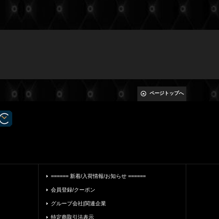
ページトップへ
====== 新着/入荷情報/お知らせ ======
会員登録/クーポン
グループ会社|関連企業
特定商取引法表示