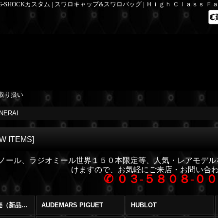
 G-SHOCKカスタム | スワロキャップ&スワロバッグ | Ｈｉｇｈ Ｃｌａｓｓ 
取り扱い
NERAI
W ITEMS
]
ミノール、ラジオミール世界１５０本限定等、人気・レアモデ
けますので、お気軽にご来店・お問い合
✆
０３-５８０８-０
ブランド時計販売（新品・中古） (全商品)
AUDEMARS PIGUET
HUBLOT