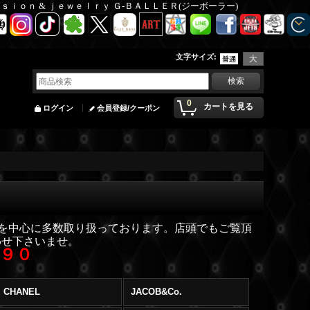
Ｆａｓｉｏｎ & ｊｅｗｅｌｒｙ Ｇ-ＢＡＬＬＥＲ(ジーボーラー)
文字サイズ
:
0
カートを見る
ログイン
会員登録/クーポン
ルを中心に多数取り扱っております。店頭でもご覧頂
わせ下さいませ。
０９０
CHANEL
JACOB&Co.