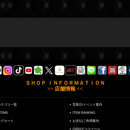
ＳＨＯＰ ＩＮＦＯＲＭＡＴＩＯＮ
>> 店舗情報 <<
カテゴリ一覧
営業日/イベント案内
ITEMS
ITEM RANKING
ングカート
お支払|ご利用案内
GBSSデコスクール