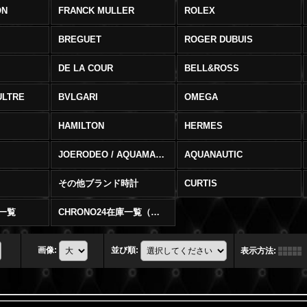
ON
FRANCK MULLER
ROLEX
BREGUET
ROGER DUBUIS
DE LA COUR
BELL&ROSS
ULTRE
BVLGARI
OMEGA
HAMILTON
HERMES
JOERODEO / AQUAMASTER
AQUANAUTIC
その他ブランド時計
CURTIS
庫一覧
CHRONO24在庫一覧（在庫切）
画像
:
並び順
:
表示方法
: