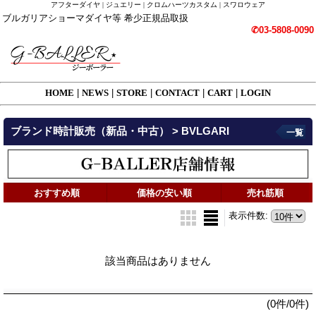
アフターダイヤ | ジュエリー | クロムハーツカスタム | スワロウェア
ブルガリアショーマダイヤ等 希少正規品取扱
✆03-5808-0090
HOME
|
NEWS
|
STORE
|
CONTACT
|
CART
|
LOGIN
ブランド時計販売（新品・中古） > BVLGARI
一覧
おすすめ順
価格の安い順
売れ筋順
表示件数
:
該当商品はありません
(0件/0件)