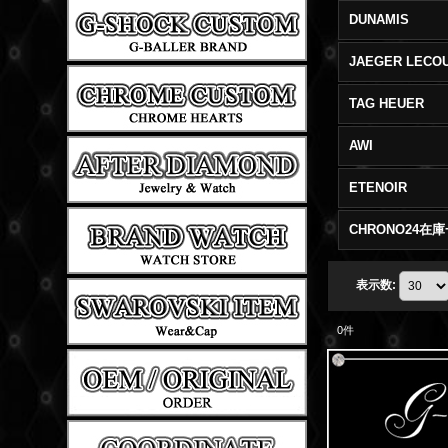
DUNAMIS
JAEGER LECO
TAG HEUER
AWI
ETENOIR
CHRONO24在
表示数
:
0
件