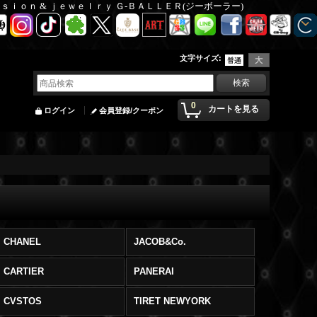
Ｆａｓｉｏｎ & ｊｅｗｅｌｒｙ Ｇ-ＢＡＬＬＥＲ(ジーボーラー)
文字サイズ
:
0
カートを見る
ログイン
会員登録/クーポン
CHANEL
JACOB&Co.
CARTIER
PANERAI
CVSTOS
TIRET NEWYORK