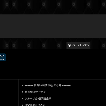
ページトップへ
====== 新着/入荷情報/お知らせ ======
会員登録/クーポン
グループ会社|関連企業
特定商取引法表示