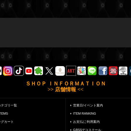
ＳＨＯＰ ＩＮＦＯＲＭＡＴＩＯＮ
>> 店舗情報 <<
カテゴリ一覧
営業日/イベント案内
ITEMS
ITEM RANKING
ングカート
お支払|ご利用案内
GBSSデコスクール