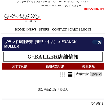
アフターダイヤ | ジュエリー | クロムハーツカスタム | スワロウェア
FRANCK MULLER/フランクミュラー
✆03-5808-0090
HOME
|
NEWS
|
STORE
|
CONTACT
|
CART
|
LOGIN
ブランド時計販売（新品・中古） > FRANCK
一覧
MULLER
おすすめ順
価格の安い順
売れ筋順
表示件数
:
該当商品はありません
(0件/0件)