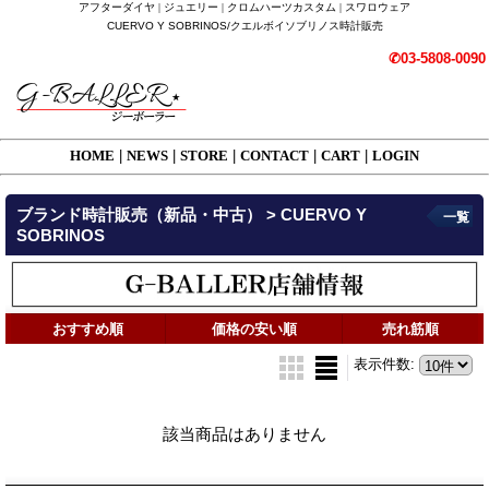
アフターダイヤ | ジュエリー | クロムハーツカスタム | スワロウェア
CUERVO Y SOBRINOS/クエルボイソブリノス時計販売
✆03-5808-0090
HOME
|
NEWS
|
STORE
|
CONTACT
|
CART
|
LOGIN
ブランド時計販売（新品・中古） > CUERVO Y
一覧
SOBRINOS
おすすめ順
価格の安い順
売れ筋順
表示件数
:
該当商品はありません