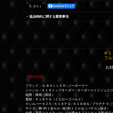
Facebookでシェア
返品特約に関する重要事項
Ｋ１
フル
お
【製品仕様】
ブランド：Ｇ-ＢＡＬＬＥＲ | ジーボーラー
ジャンル：Ｋ１８トップオーダー / オーダーメイドジュエ
絵柄：檜扇（家紋）
素材：Ｋ１８ＹＧ（イエローゴールド）
※シルバー９２５ / Ｋ１８ＰＧ / Ｋ１８ＷＧ / プラチナ 
サイズ：横=約１８ｍｍ /
縦=約１２ｍｍ（バチカン除き）
仕様：喜平２０ｇネックレスが通せるようにＫ１８製 特注