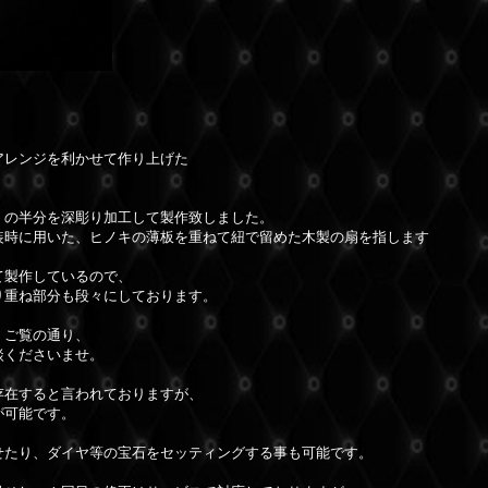
アレンジを利かせて作り上げた
」の半分を深彫り加工して製作致しました。
装時に用いた、ヒノキの薄板を重ねて紐で留めた木製の扇を指します
て製作しているので、
り重ね部分も段々にしております。
、ご覧の通り、
談くださいませ。
存在すると言われておりますが、
が可能です。
せたり、ダイヤ等の宝石をセッティングする事も可能です。