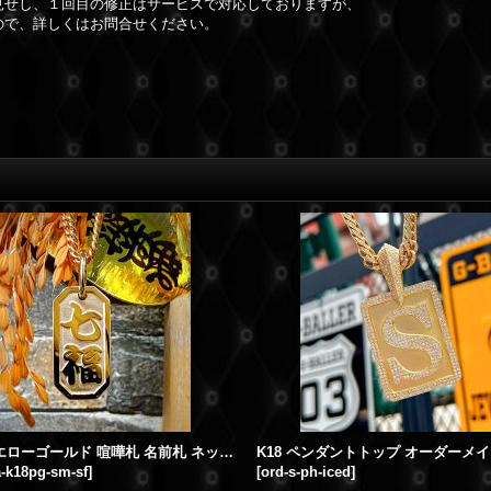
見せし、１回目の修正はサービスで対応しておりますが、
ので、詳しくはお問合せください。
K18YG イエローゴールド 喧嘩札 名前札 ネックレス ペンダント オーダーメイド製作 漢字 "七福" フルオーダー 製作実績（小サイズ）
-k18pg-sm-sf
]
[
ord-s-ph-iced
]