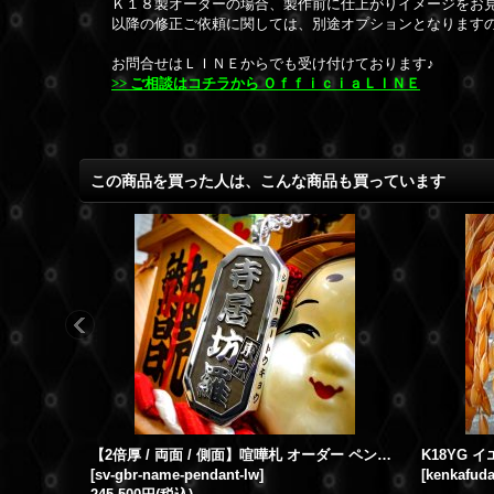
Ｋ１８製オーダーの場合、製作前に仕上がりイメージをお
以降の修正ご依頼に関しては、別途オプションとなります
お問合せはＬＩＮＥからでも受け付けております♪
>>
ご相談はコチラから
ＯｆｆｉｃｉａＬＩＮＥ
この商品を買った人は、こんな商品も買っています
【2倍厚 / 両面 / 側面】喧嘩札 オーダー ペンダント SILVER シルバー オーダーメイド 製作実績（大サイズ）
[
sv-gbr-name-pendant-lw
]
[
kenkafuda