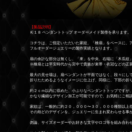
【製品説明】
Ｋ１８ ペンダントトップ オーダーメイド製作を承ります。
コチラは、ご指定いただいた家紋、「檜扇」をベースに、
フルオーダージュエリーの製作実績となります。
扇の余計な部分は無くし、「來」を中央、右端に「木瓜紋
※檜扇とは平安時代から宮中で貴族が束帯・衣冠などの正
最大の見せ場は、扇ペンダントが平面ではなく、段々にし
折りたためるようなイメージに仕上げ、同様に、下部の折
約２ｃｍ以内に収めた、小ぶりなペンダントトップですが
かなり繊細なデザイン加工が可能ですので、お気軽にご相
家紋は、一般的に約２０，０００〜３０，０００種類以上
その殆どのデザインを、ジュエリーに生まれ変わらせる事
勿論、サイズオーダーやお好きな文字やロゴ等を組み合わ