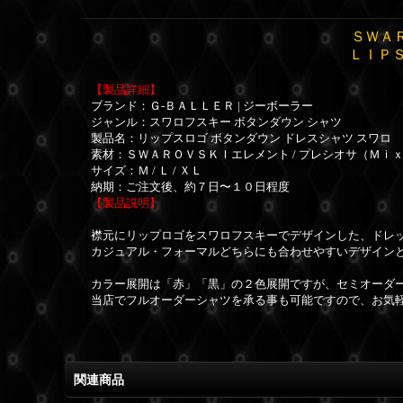
ＳＷＡ
ＬＩＰＳ
【製品詳細】
ブランド：Ｇ-ＢＡＬＬＥＲ | ジーボーラー
ジャンル：スワロフスキー ボタンダウン シャツ
製品名：リップスロゴ ボタンダウン ドレスシャツ スワロ
素材：
ＳＷＡＲＯＶＳＫＩエレメント / プレシオサ（Ｍｉ
サイズ：Ｍ / Ｌ / ＸＬ
納期：ご注文後、約７日〜１０日程度
【製品説明】
襟元にリップロゴをスワロフスキーでデザインした、ドレ
カジュアル・フォーマルどちらにも合わせやすいデザイン
カラー展開は「赤」「黒」の２色展開ですが、セミオーダ
当店でフルオーダーシャツを承る事も可能ですので、お気
関連商品