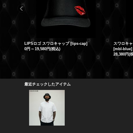
LIPSロゴ スワロキャップ
[
lips-cap
]
スワロキャップ
0円
～
19,580円
(税込)
[
mbl-blue
]
28,380円
(
最近チェックしたアイテム