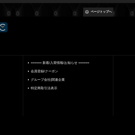
ページトップへ
====== 新着/入荷情報/お知らせ ======
会員登録/クーポン
グループ会社|関連企業
特定商取引法表示