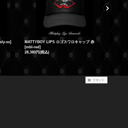
sly-ss
]
MATTYBOY LIPS ロゴスワロキャップ 赤
[
mbl-red
]
[
mb-cap-s
28,380円
(税込)
リセット