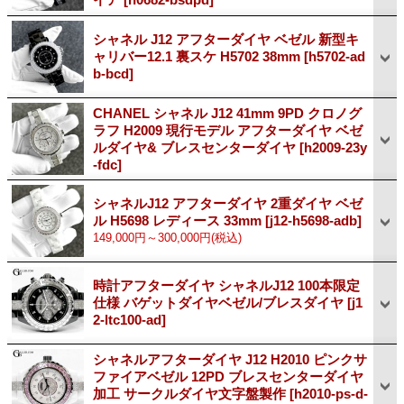
シャネル J12 アフターダイヤ ベゼル 新型キ
ャリバー12.1 裏スケ H5702 38mm
[h5702-ad
b-bcd]
CHANEL シャネル J12 41mm 9PD クロノグ
ラフ H2009 現行モデル アフターダイヤ ベゼ
ルダイヤ& ブレスセンターダイヤ
[h2009-23y
-fdc]
シャネルJ12 アフターダイヤ 2重ダイヤ ベゼ
ル H5698 レディース 33mm
[j12-h5698-adb]
149,000円～300,000円
(税込)
時計アフターダイヤ シャネルJ12 100本限定
仕様 バゲットダイヤベゼル/ブレスダイヤ
[j1
2-ltc100-ad]
シャネルアフターダイヤ J12 H2010 ピンクサ
ファイアベゼル 12PD ブレスセンターダイヤ
加工 サークルダイヤ文字盤製作
[h2010-ps-d-