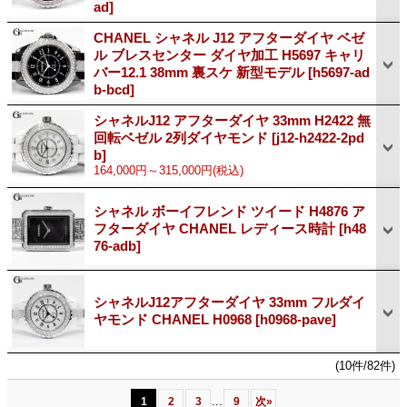
ad]
CHANEL シャネル J12 アフターダイヤ ベゼ
ル ブレスセンター ダイヤ加工 H5697 キャリ
バー12.1 38mm 裏スケ 新型モデル
[h5697-ad
b-bcd]
シャネルJ12 アフターダイヤ 33mm H2422 無
回転ベゼル 2列ダイヤモンド
[j12-h2422-2pd
b]
164,000円～315,000円
(税込)
シャネル ボーイフレンド ツイード H4876 ア
フターダイヤ CHANEL レディース時計
[h48
76-adb]
シャネルJ12アフターダイヤ 33mm フルダイ
ヤモンド CHANEL H0968
[h0968-pave]
(10件/82件)
...
1
2
3
9
次
»