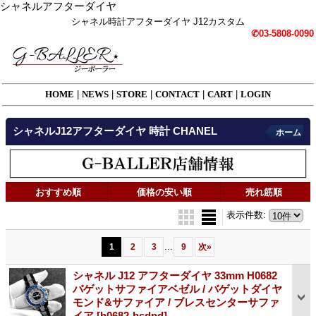
シャネルアフターダイヤ
シャネル時計アフターダイヤ J12カスタム
✆03-5808-0090
HOME
|
NEWS
|
STORE
|
CONTACT
|
CART
|
LOGIN
シャネルJ12アフターダイヤ 時計 CHANEL
ホーム
おすすめ順
価格の安い順
売れ筋順
表示件数
:
...
1
2
3
9
次
»
シャネル J12 アフターダイヤ 33mm H0682
バゲットサファイアベゼル / バゲットダイヤ
モンド&サファイア / ブレスセンターサファ
イア
[h0682-bsdpd]