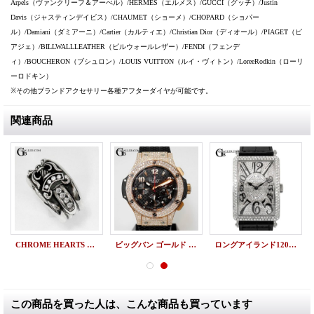
Arpels（ヴァンクリーフ＆アーぺル）/HERMES（エルメス）/GUCCI（グッチ）/Justin
Davis（ジャスティンデイビス）/CHAUMET（ショーメ）/CHOPARD（ショパー
ル）/Damiani（ダミアーニ）/Cartier（カルティエ）/Christian Dior（ディオール）/PIAGET（ピ
アジェ）/BILLWALLLEATHER（ビルウォールレザー）/FENDI（フェンデ
ィ）/BOUCHERON（ブシュロン）/LOUIS VUITTON（ルイ・ヴィトン）/LoreeRodkin（ローリ
ーロドキン）
※その他ブランドアクセサリー各種アフターダイヤが可能です。
関連商品
CHROME HEARTS ダガーリング 8P ダイヤモンドカスタム クロムハーツカスタム
ビッグバン ゴールド 301.PB.131.RX ウブロアフターダイヤ
ロングアイランド1200SC フルダイヤパヴェ アフターダイヤ
この商品を買った人は、こんな商品も買っています