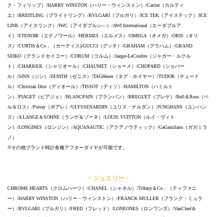
ク・フィリップ）/HARRY WINSTON（ハリー・ウィンストン）/Cartier（カルティ
エ）/BREITLING（ブライトリング）/BVLGARI（ブルガリ）/ICE TEK（アイステック）/ICE
LINK（アイスリンク）/IWC（アイダブルシ―）/AWI International（エーダブルア
イ）/ETENOIR（エテノワール）/HERMES（エルメス）/OMEGA（オメガ）/ORIS（オリ
ス）/CURTIS＆Co．（カーティス)/GUCCI（グッチ）/GRAHAM（グラハム）/GRAND
SEIKO（グランドセイコー）/CORUM（コルム）/Jaeger-LeCoultre（ジャガー・ルクル
ト）/CHARRIOL（シャリオール）/CHAUMET（ショーメ）/CHOPARD（ショパー
ル）/SINN（ジン）/ZENITH（ゼニス）/TAGHeuer（タグ・ホイヤー）/TUDOR（チュード
ル）/Christian Dior（ディオール）/TISSOT（ティソ）/HAMILTON（ハミルト
ン）/PIAGET（ピアジェ）/BLANCPAIN（ブランパン）/BREGUET（ブレゲ）/Bell＆Ross（ベ
ル＆ロス）/Poiray（ポアレ）/ULYSSENARDIN（ユリス・ナルダン）/JUNGHANS（ユンハン
ス）/A LANGE＆SOHNE（ランゲ＆ゾーネ）/LOUIS VUITTON（ルイ・ヴィト
ン）/LONGINES（ロンジン）/AQUANAUTIC（アクアノウティック）/GaGamilano（ガガミラ
ノ）
※その他ブランド時計各種アフターダイヤが可能です。
・ジュエリー・
CHROME HEARTS（クロムハーツ）/CHANEL（シャネル）/Tiffany＆Co．（ティファニ
ー）/HARRY WINSTON（ハリー・ウィンストン）/FRANCK MULLER（フランク・ミュラ
ー）/BVLGARI（ブルガリ）/FRED（フレッド）/LONEONES（ロンワンズ）/VanCleef＆