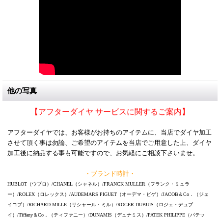
他の写真
【アフターダイヤ サービスに関するご案内】
アフターダイヤでは、お客様がお持ちのアイテムに、当店でダイヤ加工
させて頂く事は勿論、ご希望のアイテムを当店でご用意した上、ダイヤ
加工後に納品する事も可能ですので、お気軽にご相談下さいませ。
・ブランド時計・
HUBLOT（ウブロ）/CHANEL（シャネル）/FRANCK MULLER（フランク・ミュラ
ー）/ROLEX（ロレックス）/AUDEMARS PIGUET（オーデマ・ピゲ）/JACOB＆Co．（ジェ
イコブ）/RICHARD MILLE（リシャール・ミル）/ROGER DUBUIS（ロジェ・デュブ
イ）/Tiffany＆Co．（ティファニー）/DUNAMIS（デュナミス）/PATEK PHILIPPE（パテッ