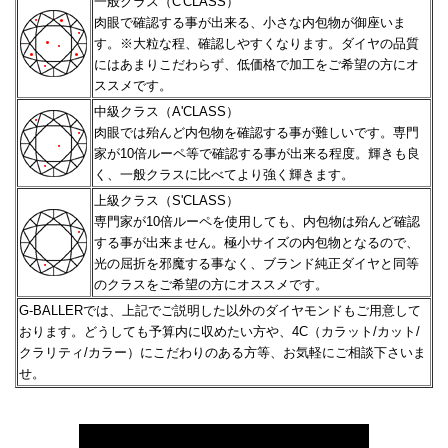
一般クラス（C'CLASS）
肉眼で確認する事が出来る、小さな内包物が御座いま
す。※大粒な程、確認しやすくなります。
ダイヤの品質
にはあまりこだわらず、低価格で加工をご希望の方にオ
ススメです。
中級クラス（A'CLASS）
肉眼では殆んど内包物を確認する事が難しいです。専門
家が10倍ルーペ等で確認する事が出来る程度。
輝きも良
く、一般クラスに比べてより強く輝きます。
上級クラス（S'CLASS）
専門家が10倍ルーペを使用しても、内包物は殆んど確認
する事が出来ません。極小サイズの内包物となるので、
光の屈折を邪魔する事なく、ブランド純正ダイヤと同等
のクラスをご希望の方にオススメです。
G-BALLERでは、上記でご説明した以外のダイヤモンドもご用意して
おります。どうしても予算内に収めたい方や、
4C（カラット/カット/
クラリティ/カラー）にこだわりのある方等、お気軽にご相談下さいま
せ。