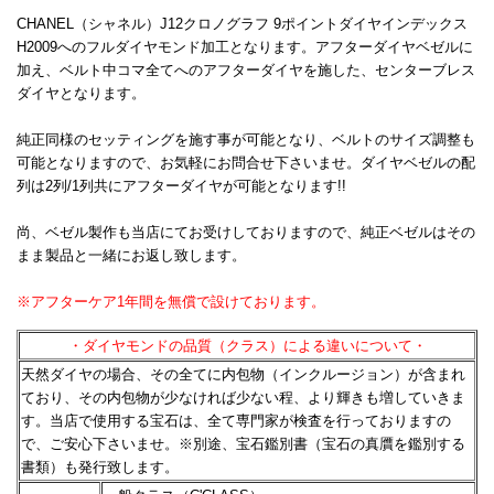
CHANEL（シャネル）J12クロノグラフ 9ポイントダイヤインデックス
H2009へのフルダイヤモンド加工となります。アフターダイヤベゼルに
加え、ベルト中コマ全てへのアフターダイヤを施した、センターブレス
ダイヤとなります。
純正同様のセッティングを施す事が可能となり、ベルトのサイズ調整も
可能となりますので、お気軽にお問合せ下さいませ。ダイヤベゼルの配
列は2列/1列共にアフターダイヤが可能となります!!
尚、ベゼル製作も当店にてお受けしておりますので、純正ベゼルはその
まま製品と一緒にお返し致します。
※アフターケア1年間を無償で設けております。
・ダイヤモンドの品質（クラス）による違いについて・
天然ダイヤの場合、その全てに内包物（インクルージョン）が含まれ
ており、その内包物が少なければ少ない程、
より輝きも増していきま
す。当店で使用する宝石は、全て専門家が検査を行っておりますの
で、ご安心下さいませ。
※別途、宝石鑑別書（宝石の真贋を鑑別する
書類）も発行致します。