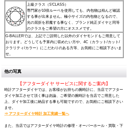
上級クラス（S'CLASS）
専門家が10倍ルーペを使用しても、内包物は殆んど確認
する事が出来ません。極小サイズの内包物となるので、
光の屈折を邪魔する事なく、ブランド純正ダイヤと同等
のクラスをご希望の方にオススメです。
G-BALLERでは、上記でご説明した以外のダイヤモンドもご用意して
おります。どうしても予算内に収めたい方や、
4C（カラット/カット/
クラリティ/カラー）にこだわりのある方等、お気軽にご相談下さいま
せ。
他の写真
【アフターダイヤ サービスに関するご案内】
時計アフターダイヤでは、お客様がお持ちの腕時計に、当店でアフター
ダイヤ加工させて頂く事は勿論、ご希望の腕時計を当店でご用意した
上、ダイヤ加工後に納品する事も可能ですので、お気軽にご相談下さい
ませ。
⇒ アフターダイヤ時計 加工実績一覧へ
また、当店ではアフターダイヤ時計の修理・オーバーホール・買取・下