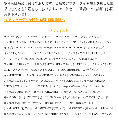
取りも随時受け付けております。当店でアフターダイヤ加工を施した製
品でなくとも対応をしておりますので、併せてご確認の上、詳細はお問
合せ下さいませ。
⇒ アフターダイヤ時計 修理/買取詳細へ
・ブランド時計・
HUBLOT（ウブロ）/CHANEL（シャネル）/FRANCK MULLER（フランク・ミュラ
ー）/ROLEX（ロレックス）/AUDEMARS PIGUET（オーデマ・ピゲ）/JACOB＆Co．（ジェ
イコブ）/RICHARD MILLE（リシャール・ミル）/ROGER DUBUIS（ロジェ・デュブ
イ）/Tiffany＆Co．（ティファニー）/DUNAMIS（デュナミス）/PATEK PHILIPPE（パテッ
ク・フィリップ）/HARRY WINSTON（ハリー・ウィンストン）/Cartier（カルティ
エ）/BREITLING（ブライトリング）/BVLGARI（ブルガリ）/ICE TEK（アイステック）/ICE
LINK（アイスリンク）/IWC（アイダブルシ―）/AWI International（エーダブルア
イ）/ETENOIR（エテノワール）/HERMES（エルメス）/OMEGA（オメガ）/ORIS（オリ
ス）/CURTIS＆Co．（カーティス)/GUCCI（グッチ）/GRAHAM（グラハム）/GRAND
SEIKO（グランドセイコー）/CORUM（コルム）/Jaeger-LeCoultre（ジャガー・ルクル
ト）/CHARRIOL（シャリオール）/CHAUMET（ショーメ）/CHOPARD（ショパー
ル）/SINN（ジン）/ZENITH（ゼニス）/TAGHeuer（タグ・ホイヤー）/TUDOR（チュード
ル）/Christian Dior（ディオール）/TISSOT（ティソ）/HAMILTON（ハミルト
ン）/PIAGET（ピアジェ）/BLANCPAIN（ブランパン）/BREGUET（ブレゲ）/Bell＆Ross（ベ
ル＆ロス）/Poiray（ポアレ）/ULYSSENARDIN（ユリス・ナルダン）/JUNGHANS（ユンハン