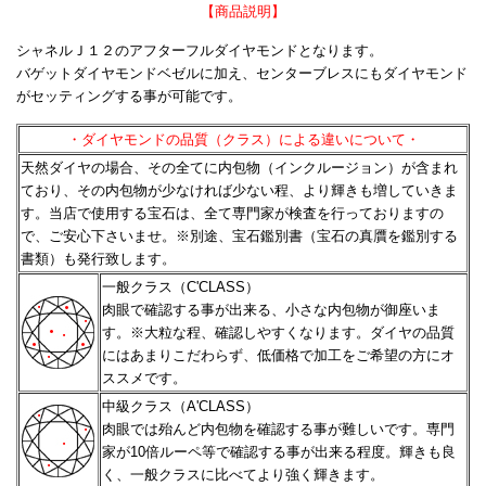
【商品説明】
シャネルＪ１２のアフターフルダイヤモンドとなります。
バゲットダイヤモンドベゼルに加え、センターブレスにもダイヤモンド
がセッティングする事が可能です。
・ダイヤモンドの品質（クラス）による違いについて・
天然ダイヤの場合、その全てに内包物（インクルージョン）が含まれ
ており、その内包物が少なければ少ない程、
より輝きも増していきま
す。当店で使用する宝石は、全て専門家が検査を行っておりますの
で、ご安心下さいませ。
※別途、宝石鑑別書（宝石の真贋を鑑別する
書類）も発行致します。
一般クラス（C'CLASS）
肉眼で確認する事が出来る、小さな内包物が御座いま
す。※大粒な程、確認しやすくなります。
ダイヤの品質
にはあまりこだわらず、低価格で加工をご希望の方にオ
ススメです。
中級クラス（A'CLASS）
肉眼では殆んど内包物を確認する事が難しいです。専門
家が10倍ルーペ等で確認する事が出来る程度。
輝きも良
く、一般クラスに比べてより強く輝きます。