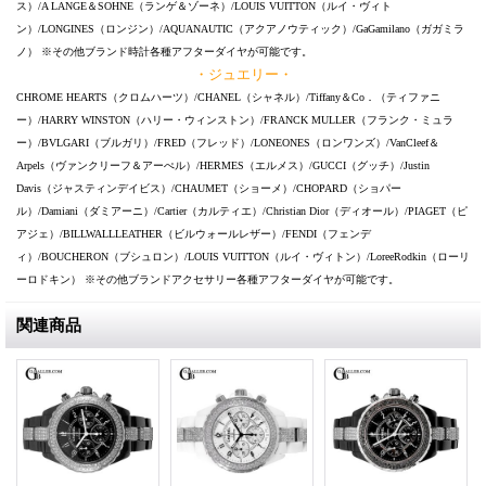
ス）/A LANGE＆SOHNE（ランゲ＆ゾーネ）/LOUIS VUITTON（ルイ・ヴィト
ン）/LONGINES（ロンジン）/AQUANAUTIC（アクアノウティック）/GaGamilano（ガガミラ
ノ） ※その他ブランド時計各種アフターダイヤが可能です。
・ジュエリー・
CHROME HEARTS（クロムハーツ）/CHANEL（シャネル）/Tiffany＆Co．（ティファニ
ー）/HARRY WINSTON（ハリー・ウィンストン）/FRANCK MULLER（フランク・ミュラ
ー）/BVLGARI（ブルガリ）/FRED（フレッド）/LONEONES（ロンワンズ）/VanCleef＆
Arpels（ヴァンクリーフ＆アーぺル）/HERMES（エルメス）/GUCCI（グッチ）/Justin
Davis（ジャスティンデイビス）/CHAUMET（ショーメ）/CHOPARD（ショパー
ル）/Damiani（ダミアーニ）/Cartier（カルティエ）/Christian Dior（ディオール）/PIAGET（ピ
アジェ）/BILLWALLLEATHER（ビルウォールレザー）/FENDI（フェンデ
ィ）/BOUCHERON（ブシュロン）/LOUIS VUITTON（ルイ・ヴィトン）/LoreeRodkin（ローリ
ーロドキン） ※その他ブランドアクセサリー各種アフターダイヤが可能です。
関連商品