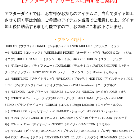
【アフターダイヤ サービスに関するご案内】
アフターダイヤでは、お客様がお持ちのアイテムに、当店でダイヤ加工
させて頂く事は勿論、ご希望のアイテムを当店でご用意した上、ダイヤ
加工後に納品する事も可能ですので、お気軽にご相談下さいませ。
・ブランド時計・
HUBLOT（ウブロ）/CHANEL（シャネル）/FRANCK MULLER（フランク・ミュラ
ー）/ROLEX（ロレックス）/AUDEMARS PIGUET（オーデマ・ピゲ）/JACOB＆Co．（ジェ
イコブ）/RICHARD MILLE（リシャール・ミル）/ROGER DUBUIS（ロジェ・デュブ
イ）/Tiffany＆Co．（ティファニー）/DUNAMIS（デュナミス）/PATEK PHILIPPE（パテッ
ク・フィリップ）/HARRY WINSTON（ハリー・ウィンストン）/Cartier（カルティ
エ）/BREITLING（ブライトリング）/BVLGARI（ブルガリ）/ICE TEK（アイステック）/ICE
LINK（アイスリンク）/IWC（アイダブルシ―）/AWI International（エーダブルア
イ）/ETENOIR（エテノワール）/HERMES（エルメス）/OMEGA（オメガ）/ORIS（オリ
ス）/CURTIS＆Co．（カーティス)/GUCCI（グッチ）/GRAHAM（グラハム）/GRAND
SEIKO（グランドセイコー）/CORUM（コルム）/Jaeger-LeCoultre（ジャガー・ルクル
ト）/CHARRIOL（シャリオール）/CHAUMET（ショーメ）/CHOPARD（ショパー
ル）/SINN（ジン）/ZENITH（ゼニス）/TAGHeuer（タグ・ホイヤー）/TUDOR（チュード
ル）/Christian Dior（ディオール）/TISSOT（ティソ）/HAMILTON（ハミルト
ン）/PIAGET（ピアジェ）/BLANCPAIN（ブランパン）/BREGUET（ブレゲ）/Bell＆Ross（ベ
ル＆ロス）/Poiray（ポアレ）/ULYSSENARDIN（ユリス・ナルダン）/JUNGHANS（ユンハン