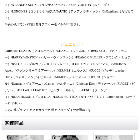
ス）/A LANGE＆SOHNE（ランゲ＆ゾーネ）/LOUIS VUITTON（ルイ・ヴィト
ン）/LONGINES（ロンジン）/AQUANAUTIC（アクアノウティック）/GaGamilano（ガガミラ
ノ）
※その他ブランド時計各種アフターダイヤが可能です。
・ジュエリー・
CHROME HEARTS（クロムハーツ）/CHANEL（シャネル）/Tiffany＆Co．（ティファニ
ー）/HARRY WINSTON（ハリー・ウィンストン）/FRANCK MULLER（フランク・ミュラ
ー）/BVLGARI（ブルガリ）/FRED（フレッド）/LONEONES（ロンワンズ）/VanCleef＆
Arpels（ヴァンクリーフ＆アーぺル）/HERMES（エルメス）/GUCCI（グッチ）/Justin
Davis（ジャスティンデイビス）/CHAUMET（ショーメ）/CHOPARD（ショパー
ル）/Damiani（ダミアーニ）/Cartier（カルティエ）/Christian Dior（ディオール）/PIAGET（ピ
アジェ）/BILLWALLLEATHER（ビルウォールレザー）/FENDI（フェンデ
ィ）/BOUCHERON（ブシュロン）/LOUIS VUITTON（ルイ・ヴィトン）/LoreeRodkin（ローリ
ーロドキン）
※その他ブランドアクセサリー各種アフターダイヤが可能です。
関連商品