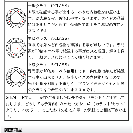
一般クラス（C'CLASS）
肉眼で確認する事が出来る、小さな内包物が御座いま
す。※大粒な程、確認しやすくなります。
ダイヤの品質
にはあまりこだわらず、低価格で加工をご希望の方にオ
ススメです。
中級クラス（A'CLASS）
肉眼では殆んど内包物を確認する事が難しいです。専門
家が10倍ルーペ等で確認する事が出来る程度。
輝きも良
く、一般クラスに比べてより強く輝きます。
上級クラス（S'CLASS）
専門家が10倍ルーペを使用しても、内包物は殆んど確認
する事が出来ません。極小サイズの内包物となるので、
光の屈折を邪魔する事なく、ブランド純正ダイヤと同等
のクラスをご希望の方にオススメです。
G-BALLERでは、上記でご説明した以外のダイヤモンドもご用意して
おります。どうしても予算内に収めたい方や、
4C（カラット/カット/
クラリティ/カラー）にこだわりのある方等、お気軽にご相談下さいま
せ。
関連商品