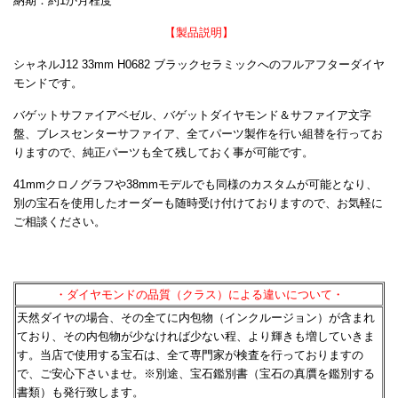
納期：約1か月程度
【製品説明】
シャネルJ12 33mm H0682 ブラックセラミックへのフルアフターダイヤ
モンドです。
バゲットサファイアベゼル、バゲットダイヤモンド＆サファイア文字
盤、ブレスセンターサファイア、全てパーツ製作を行い組替を行ってお
りますので、純正パーツも全て残しておく事が可能です。
41mmクロノグラフや38mmモデルでも同様のカスタムが可能となり、
別の宝石を使用したオーダーも随時受け付けておりますので、お気軽に
ご相談ください。
・ダイヤモンドの品質（クラス）による違いについて・
天然ダイヤの場合、その全てに内包物（インクルージョン）が含まれ
ており、その内包物が少なければ少ない程、
より輝きも増していきま
す。当店で使用する宝石は、全て専門家が検査を行っておりますの
で、ご安心下さいませ。
※別途、宝石鑑別書（宝石の真贋を鑑別する
書類）も発行致します。