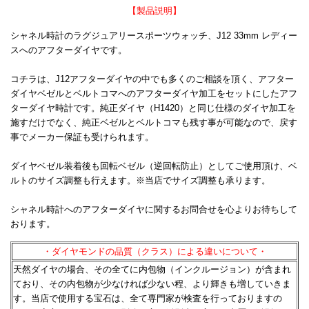
【製品説明】
シャネル時計のラグジュアリースポーツウォッチ、J12 33mm レディー
スへのアフターダイヤです。
コチラは、J12アフターダイヤの中でも多くのご相談を頂く、アフター
ダイヤベゼルとベルトコマへのアフターダイヤ加工をセットにしたアフ
ターダイヤ時計です。純正ダイヤ（H1420）と同じ仕様のダイヤ加工を
施すだけでなく、純正ベゼルとベルトコマも残す事が可能なので、戻す
事でメーカー保証も受けられます。
ダイヤベゼル装着後も回転ベゼル（逆回転防止）としてご使用頂け、ベ
ルトのサイズ調整も行えます。※当店でサイズ調整も承ります。
シャネル時計へのアフターダイヤに関するお問合せを心よりお待ちして
おります。
・ダイヤモンドの品質（クラス）による違いについて・
天然ダイヤの場合、その全てに内包物（インクルージョン）が含まれ
ており、その内包物が少なければ少ない程、
より輝きも増していきま
す。当店で使用する宝石は、全て専門家が検査を行っておりますの