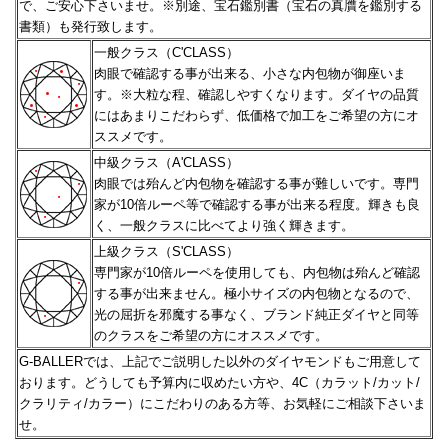
で、ご安心下さいませ。
※別途、宝石鑑別書（宝石の真贋を鑑別する
書類）も発行致します。
一般クラス（C'CLASS）
肉眼で確認する事が出来る、小さな内包物が御座いま
す。※大粒な程、確認しやすくなります。
ダイヤの品質
にはあまりこだわらず、低価格で加工をご希望の方にオ
ススメです。
中級クラス（A'CLASS）
肉眼では殆んど内包物を確認する事が難しいです。専門
家が10倍ルーペ等で確認する事が出来る程度。
輝きも良
く、一般クラスに比べてより強く輝きます。
上級クラス（S'CLASS）
専門家が10倍ルーペを使用しても、内包物は殆んど確認
する事が出来ません。極小サイズの内包物となるので、
光の屈折を邪魔する事なく、ブランド純正ダイヤと同等
のクラスをご希望の方にオススメです。
G-BALLERでは、上記でご説明した以外のダイヤモンドもご用意して
おります。どうしても予算内に収めたい方や、
4C（カラット/カット/
クラリティ/カラー）にこだわりのある方等、お気軽にご相談下さいま
せ。