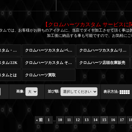
【クロムハーツカスタム サービスに
タムでは、お客様がお持ちのアイテムに、当店でダイヤ加工させて頂く事は
加工後に納品する事も可能ですので、お気軽にご
クロムハーツカスタム・修理・販売・買取 (全商品)
クロムハーツカスタム/ペンダント
クロムハーツカスタム/リング
タム/22K
クロムハーツカスタム その他
クロムハーツ店頭在庫販売
スタムとは
クロムハーツ買取
画像
:
並び順
:
表示方法
:
«
前
1
...
10
11
12
13
14
15
16
17
1